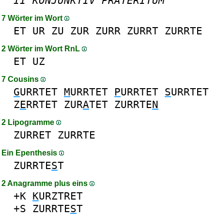
II
KONJUNKTIV
PRÄTERITUM
7 Wörter im Wort
ET
UR
ZU
ZUR
ZURR
ZURRT
ZURRTE
2 Wörter im Wort RnL
ET
UZ
7 Cousins
G
URRTET
M
URRTET
P
URRTET
S
URRTET
Z
E
RRTET
ZUR
A
TET
ZURRTE
N
2 Lipogramme
ZURRET
ZURRTE
Ein Epenthesis
ZURRTE
S
T
2 Anagramme plus eins
+K
K
URZTRET
+S
ZURRTE
S
T