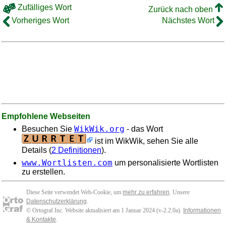
Zufälliges Wort
Zurück nach oben
Vorheriges Wort
Nächstes Wort
Empfohlene Webseiten
WikWik.org
Besuchen Sie
- das Wort
ist im WikWik, sehen Sie alle
Details (
2 Definitionen
).
www.Wortlisten.com
um personalisierte Wortlisten
zu erstellen.
Diese Seite verwendet Web-Cookie, um
mehr zu erfahren
. Unsere
Datenschutzerklärung
.
© Ortograf Inc. Website aktualisiert am 1 Januar 2024 (v-2.2.0
a
).
Informationen
& Kontakte
.