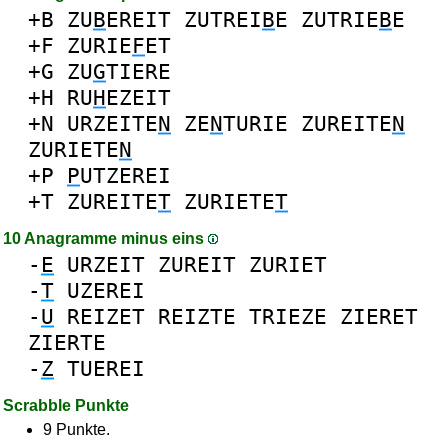
+B
ZU
B
EREIT
ZUTREI
B
E
ZUTRIE
B
E
+F
ZURIE
F
ET
+G
ZU
G
TIERE
+H
RU
H
EZEIT
+N
URZEITE
N
ZE
N
TURIE
ZUREITE
N
ZURIETE
N
+P
P
UTZEREI
+T
ZUREITE
T
ZURIETE
T
10 Anagramme minus eins
-
E
URZEIT
ZUREIT
ZURIET
-
T
UZEREI
-
U
REIZET
REIZTE
TRIEZE
ZIERET
ZIERTE
-
Z
TUEREI
Scrabble Punkte
9 Punkte.