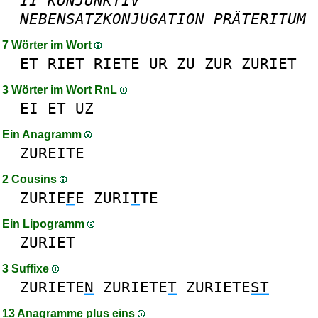
II
KONJUNKTIV
NEBENSATZKONJUGATION
PRÄTERITUM
7 Wörter im Wort
ET
RIET
RIETE
UR
ZU
ZUR
ZURIET
3 Wörter im Wort RnL
EI
ET
UZ
Ein Anagramm
ZUREITE
2 Cousins
ZURIE
F
E
ZURI
T
TE
Ein Lipogramm
ZURIET
3 Suffixe
ZURIETE
N
ZURIETE
T
ZURIETE
ST
13 Anagramme plus eins