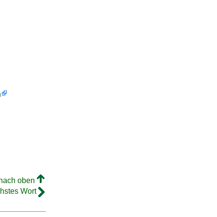
h
 nach oben
hstes Wort