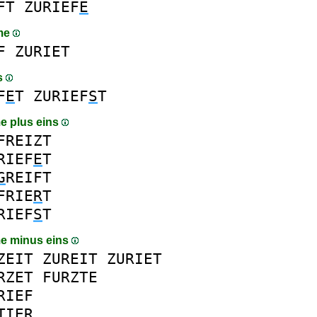
FT
ZURIEF
E
me
F
ZURIET
s
F
E
T
ZURIEF
S
T
e plus eins
FREIZT
RIEF
E
T
G
REIFT
FRIE
R
T
RIEF
S
T
e minus eins
ZEIT
ZUREIT
ZURIET
RZET
FURZTE
RIEF
TIER