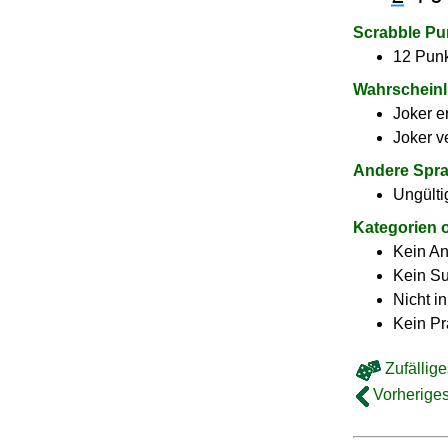
Scrabble Pu
12 Punk
Wahrscheinl
Joker e
Joker v
Andere Spr
Ungülti
Kategorien 
Kein A
Kein Su
Nicht i
Kein Pr
Zufällige
Vorheriges