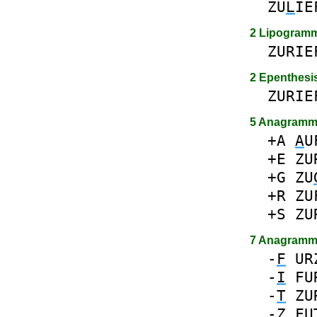
ZU
L
IE
2 Lipogram
ZURIE
2 Epenthesi
ZURIE
5 Anagramm
+A
A
U
+E
ZU
+G
ZU
+R
ZU
+S
ZU
7 Anagramm
-
F
UR
-
I
FU
-
T
ZU
-
Z
FU