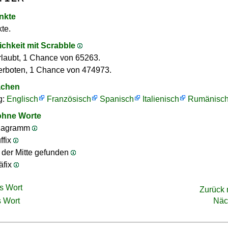
nkte
te.
ichkeit mit Scrabble
rlaubt, 1 Chance von 65263.
erboten, 1 Chance von 474973.
achen
g:
Englisch
Französisch
Spanisch
Italienisch
Rumänisc
ohne Worte
nagramm
ffix
n der Mitte gefunden
äfix
s Wort
Zurück
 Wort
Näc