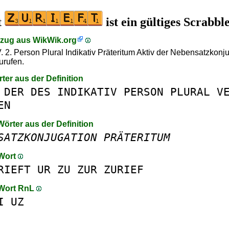
t
ist ein gültiges Scrabb
szug aus
WikWik.org
 V. 2. Person Plural Indikativ Präteritum Aktiv der Nebensatzkonj
urufen.
rter aus der Definition
DER
DES
INDIKATIV
PERSON
PLURAL
V
EN
Wörter aus der Definition
SATZKONJUGATION
PRÄTERITUM
 Wort
RIEFT
UR
ZU
ZUR
ZURIEF
 Wort RnL
I
UZ