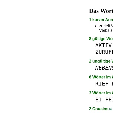
Das Wor
1 kurzer Au
zurieft
Verbs z
8 gültige Wö
AKTIV
ZURUF
2 ungültige 
NEBEN
6 Wörter im
RIEF
3 Wörter im
EI
FE
2 Cousins