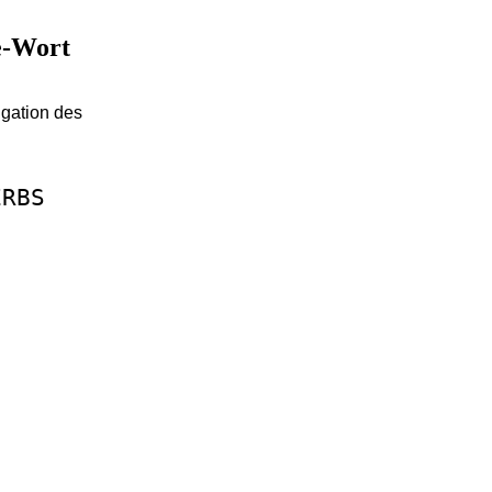
le-Wort
ugation des
ERBS