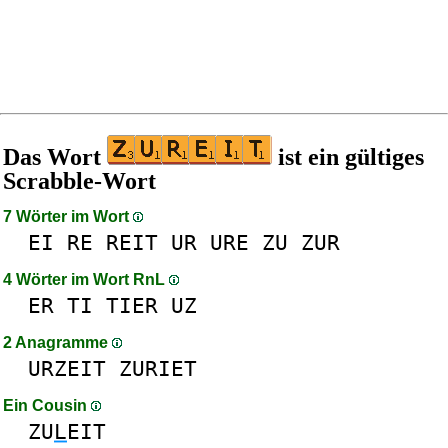
Das Wort
ist ein gültiges
Scrabble-Wort
7 Wörter im Wort
EI
RE
REIT
UR
URE
ZU
ZUR
4 Wörter im Wort RnL
ER
TI
TIER
UZ
2 Anagramme
URZEIT
ZURIET
Ein Cousin
ZU
L
EIT