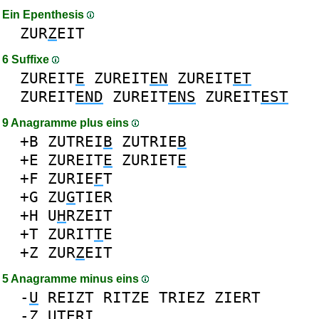
Ein Epenthesis
ZUR
Z
EIT
6 Suffixe
ZUREIT
E
ZUREIT
EN
ZUREIT
ET
ZUREIT
END
ZUREIT
ENS
ZUREIT
EST
9 Anagramme plus eins
+B
ZUTREI
B
ZUTRIE
B
+E
ZUREIT
E
ZURIET
E
+F
ZURIE
F
T
+G
ZU
G
TIER
+H
U
H
RZEIT
+T
ZURIT
T
E
+Z
ZUR
Z
EIT
5 Anagramme minus eins
-
U
REIZT
RITZE
TRIEZ
ZIERT
-
Z
UTERI