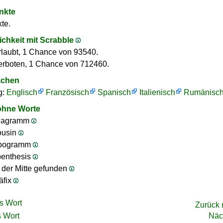
nkte
te.
ichkeit mit Scrabble
rlaubt, 1 Chance von 93540.
erboten, 1 Chance von 712460.
achen
g:
Englisch
Französisch
Spanisch
Italienisch
Rumänisc
ohne Worte
nagramm
ousin
ipogramm
penthesis
n der Mitte gefunden
äfix
s Wort
Zurück
 Wort
Näc