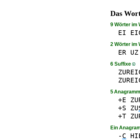
Das Wor
9 Wörter im
EI
EI
2 Wörter im
ER
UZ
6 Suffixe
ZUREI
ZUREI
5 Anagramm
+E
ZU
+S
ZU
+T
ZU
Ein Anagra
-
C
HI