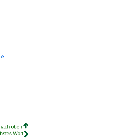
h
 nach oben
hstes Wort