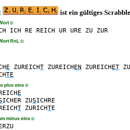
t
ist ein gültiges Scrabb
 Wort
CH
ICH
RE
REICH
UR
URE
ZU
ZUR
 Wort RnL
CH
E
ZUREICH
T
ZUREICH
EN
ZUREICH
ET
Z
CH
TE
e plus eins
REICH
E
S
ICHER
ZU
S
ICHRE
REICH
T
ZURICH
T
E
mm minus eins
ERZU