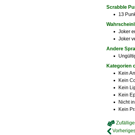
Scrabble Pu
13 Punk
Wahrscheinl
Joker e
Joker v
Andere Spr
Ungülti
Kategorien 
Kein A
Kein C
Kein L
Kein E
Nicht i
Kein Pr
Zufällige
Vorheriges