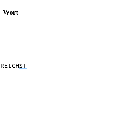
le-Wort
UREICH
ST