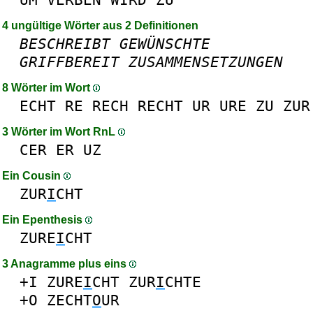
4 ungültige Wörter aus 2 Definitionen
BESCHREIBT
GEWÜNSCHTE
GRIFFBEREIT
ZUSAMMENSETZUNGEN
8 Wörter im Wort
ECHT
RE
RECH
RECHT
UR
URE
ZU
ZUR
3 Wörter im Wort RnL
CER
ER
UZ
Ein Cousin
ZUR
I
CHT
Ein Epenthesis
ZURE
I
CHT
3 Anagramme plus eins
+I
ZURE
I
CHT
ZUR
I
CHTE
+O
ZECHT
O
UR