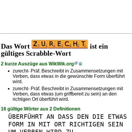
Das Wort
ist ein
gültiges Scrabble-Wort
2 kurze Auszüge aus
WikWik.org
zurecht- Präf. Beschreibt in Zusammensetzungen mit
Verben, dass etwas in die gewünschte Form überführt
wird.
zurecht- Präf. Beschreibt in Zusammensetzungen mit
Verben, dass etwas (um griffbereit zu sein) an den
richtigen Ort überführt wird.
16 gültige Wörter aus 2 Definitionen
ÜBERFÜHRT
AN
DASS
DEN
DIE
ETWAS
FORM
IN
MIT
ORT
RICHTIGEN
SEIN
UM
VERBEN
WIRD
ZU