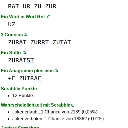
RÄT
UR
ZU
ZUR
Ein Wort in Wort RnL
UZ
3 Cousins
ZUR
A
T
ZUR
R
T
ZU
T
ÄT
Ein Suffix
ZURÄT
ST
Ein Anagramm plus eins
+F
ZUTRÄ
F
Scrabble Punkte
12 Punkte.
Wahrscheinlichkeit mit Scrabble
Joker erlaubt, 1 Chance von 2139 (0,05%).
Joker verboten, 1 Chance von 18362 (0,01%).