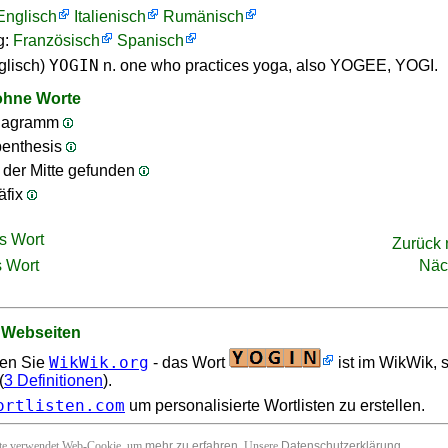
Englisch
Italienisch
Rumänisch
g:
Französisch
Spanisch
YOGIN
glisch)
n. one who practices yoga, also YOGEE, YOGI.
ohne Worte
nagramm
penthesis
n der Mitte gefunden
äfix
s Wort
Zurück
 Wort
Näc
 Webseiten
WikWik.org
en Sie
- das Wort
ist im WikWik, 
(
3 Definitionen
).
ortlisten.com
um personalisierte Wortlisten zu erstellen.
ite verwendet Web-Cookie, um
mehr zu erfahren
. Unsere
Datenschutzerklärung
.