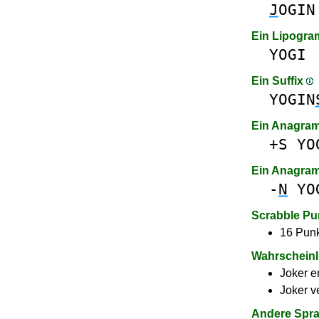
J
OGIN
Ein Lipogr
YOGI
Ein Suffix
YOGIN
Ein Anagram
+S
YO
Ein Anagra
-
N
YO
Scrabble Pu
16 Punk
Wahrscheinl
Joker e
Joker v
Andere Spr