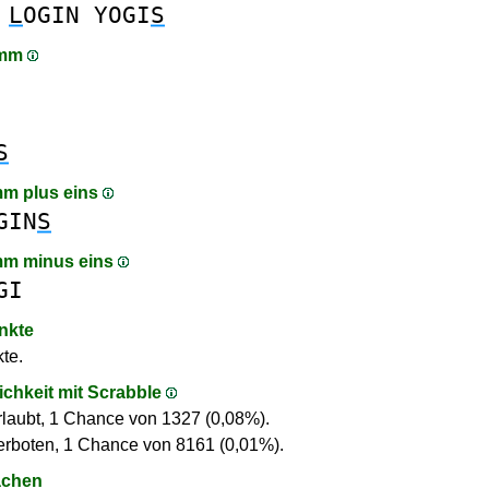
L
OGIN
YOGI
S
amm
S
m plus eins
GIN
S
mm minus eins
GI
nkte
te.
ichkeit mit Scrabble
rlaubt, 1 Chance von 1327 (0,08%).
erboten, 1 Chance von 8161 (0,01%).
achen