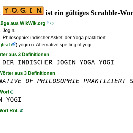
t
ist ein gültiges Scrabble-Wor
züge aus
WikWik.org
. Jogin.
. Philosophie: indischer Asket, der Yoga praktiziert.
glisch
) yogin n. Alternative spelling of yogi.
rter aus 3 Definitionen
DER
INDISCHER
JOGIN
YOGA
YOGI
Wörter aus 3 Definitionen
NATIVE
OF
PHILOSOPHIE
PRAKTIZIERT
 Wort
N
YOGI
 Wort RnL