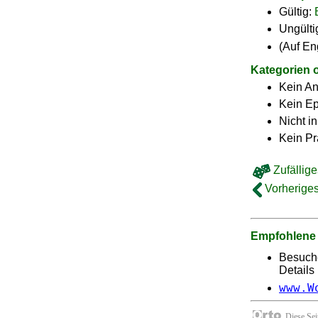
Gültig:
Ungülti
(Auf En
Kategorien 
Kein A
Kein E
Nicht i
Kein Pr
Zufällige
Vorheriges
Empfohlene
Besuch
Details 
www.W
Diese Se