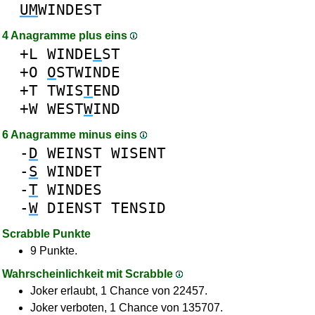
UM
WINDEST
4 Anagramme plus eins
+L
WINDE
L
ST
+O
O
STWINDE
+T
TWIS
T
END
+W
WEST
W
IND
6 Anagramme minus eins
-
D
WEINST
WISENT
-
S
WINDET
-
T
WINDES
-
W
DIENST
TENSID
Scrabble Punkte
9 Punkte.
Wahrscheinlichkeit mit Scrabble
Joker erlaubt, 1 Chance von 22457.
Joker verboten, 1 Chance von 135707.