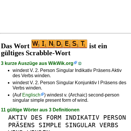
Das Wort
ist ein
gültiges Scrabble-Wort
3 kurze Auszüge aus
WikWik.org
windest V. 2. Person Singular Indikativ Präsens Aktiv
des Verbs winden.
windest V. 2. Person Singular Konjunktiv I Präsens des
Verbs winden.
(Auf
Englisch
) windest v. (Archaic) second-person
singular simple present form of wind.
11 gültige Wörter aus 3 Definitionen
AKTIV
DES
FORM
INDIKATIV
PERSON
PRÄSENS
SIMPLE
SINGULAR
VERBS