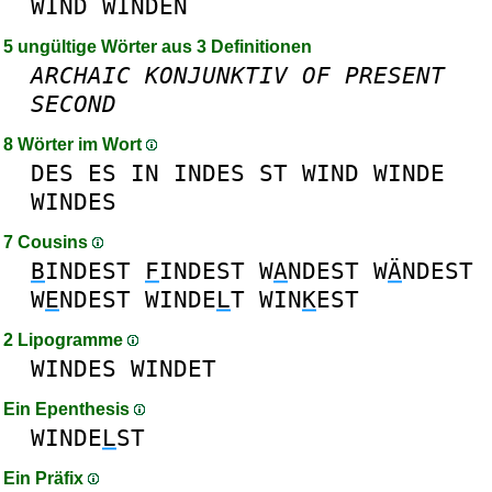
WIND
WINDEN
5 ungültige Wörter aus 3 Definitionen
ARCHAIC
KONJUNKTIV
OF
PRESENT
SECOND
8 Wörter im Wort
DES
ES
IN
INDES
ST
WIND
WINDE
WINDES
7 Cousins
B
INDEST
F
INDEST
W
A
NDEST
W
Ä
NDEST
W
E
NDEST
WINDE
L
T
WIN
K
EST
2 Lipogramme
WINDES
WINDET
Ein Epenthesis
WINDE
L
ST
Ein Präfix