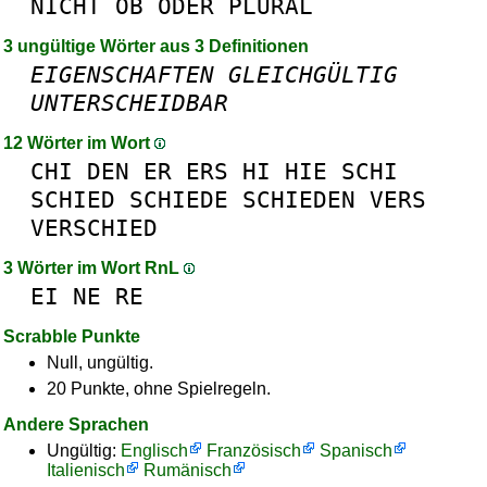
NICHT
OB
ODER
PLURAL
3 ungültige Wörter aus 3 Definitionen
EIGENSCHAFTEN
GLEICHGÜLTIG
UNTERSCHEIDBAR
12 Wörter im Wort
CHI
DEN
ER
ERS
HI
HIE
SCHI
SCHIED
SCHIEDE
SCHIEDEN
VERS
VERSCHIED
3 Wörter im Wort RnL
EI
NE
RE
Scrabble Punkte
Null, ungültig.
20 Punkte, ohne Spielregeln.
Andere Sprachen
Ungültig:
Englisch
Französisch
Spanisch
Italienisch
Rumänisch