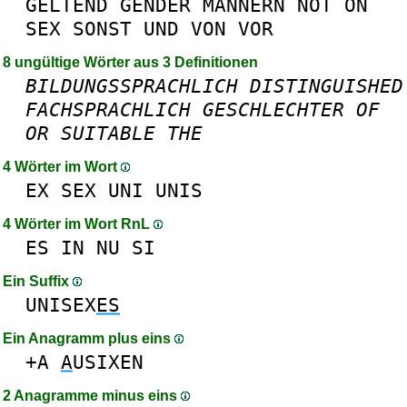
GELTEND
GENDER
MÄNNERN
NOT
ON
SEX
SONST
UND
VON
VOR
8 ungültige Wörter aus 3 Definitionen
BILDUNGSSPRACHLICH
DISTINGUISHED
FACHSPRACHLICH
GESCHLECHTER
OF
OR
SUITABLE
THE
4 Wörter im Wort
EX
SEX
UNI
UNIS
4 Wörter im Wort RnL
ES
IN
NU
SI
Ein Suffix
UNISEX
ES
Ein Anagramm plus eins
+A
A
USIXEN
2 Anagramme minus eins