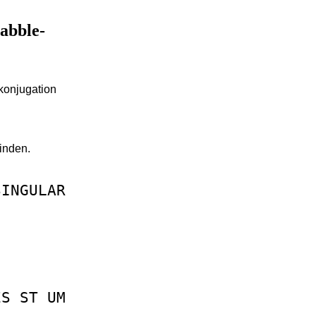
rabble-
konjugation
inden.
SINGULAR
ES
ST
UM