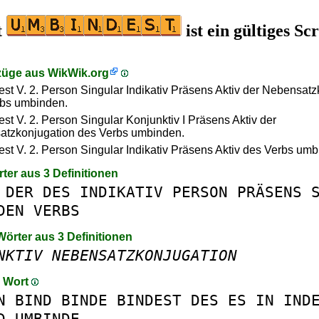
t
ist ein gültiges Sc
züge aus
WikWik.org
st V. 2. Person Singular Indikativ Präsens Aktiv der Nebensatz
rbs umbinden.
st V. 2. Person Singular Konjunktiv I Präsens Aktiv der
tzkonjugation des Verbs umbinden.
st V. 2. Person Singular Indikativ Präsens Aktiv des Verbs umb
rter aus 3 Definitionen
DER
DES
INDIKATIV
PERSON
PRÄSENS
DEN
VERBS
Wörter aus 3 Definitionen
NKTIV
NEBENSATZKONJUGATION
m Wort
N
BIND
BINDE
BINDEST
DES
ES
IN
IND
D
UMBINDE