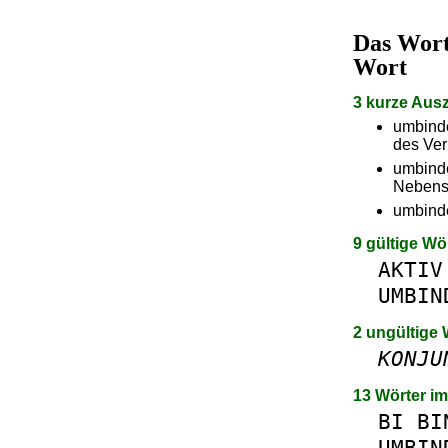
Das Wor
Wort
3 kurze Aus
umbinde
des Ve
umbinde
Nebensa
umbinde
9 gültige Wö
AKTIV
UMBIN
2 ungültige 
KONJU
13 Wörter i
BI
BI
UMBIN