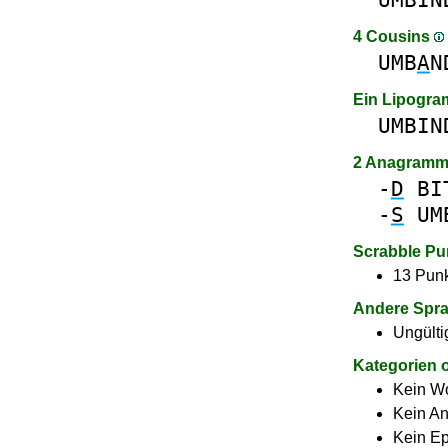
4 Cousins
UMB
A
N
Ein Lipogr
UMBIN
2 Anagramm
-
D
BI
-
S
UM
Scrabble Pu
13 Punk
Andere Spr
Ungülti
Kategorien 
Kein Wo
Kein A
Kein E