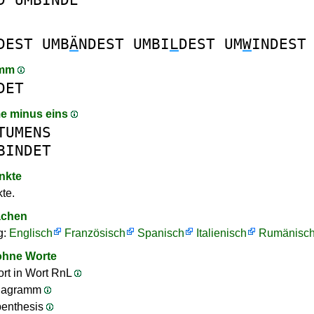
DEST
UMB
Ä
NDEST
UMBI
L
DEST
UM
W
INDEST
amm
DET
e minus eins
TUMENS
BINDET
nkte
te.
achen
g:
Englisch
Französisch
Spanisch
Italienisch
Rumänisc
ohne Worte
rt in Wort RnL
nagramm
penthesis