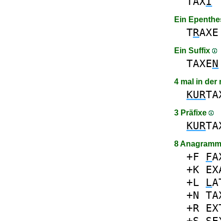
TAX
I
Ein Epenthe
T
R
AXE
Ein Suffix
TAXE
N
4 mal in der
KUR
TA
3 Präfixe
KUR
TA
8 Anagramm
+F
F
A
+K
EX
+L
L
A
+N
TA
+R
EX
+S
S
E