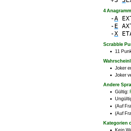
4 Anagramm
-
A
EX
-
E
AX
-
X
ET
Scrabble Pu
11 Punk
Wahrscheinl
Joker e
Joker v
Andere Spr
Gültig:
Ungülti
(Auf Fr
(Auf Fr
Kategorien 
Kein Wo