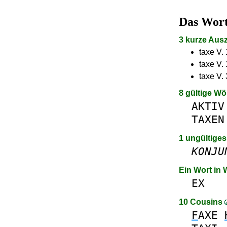
Das Wor
3 kurze Aus
taxe V.
taxe V.
taxe V.
8 gültige Wö
AKTIV
TAXEN
1 ungültiges
KONJU
Ein Wort in
EX
10 Cousins
F
AXE