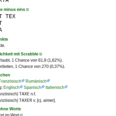
e minus eins
T
TEX
T
A
nkte
te.
ichkeit mit Scrabble
rlaubt, 1 Chance von 61,9 (1,62%).
erboten, 1 Chance von 270 (0,37%).
achen
Französisch
Rumänisch
g:
Englisch
Spanisch
Italienisch
TAXE
anzösisch)
n.f.
TAXER
anzösisch)
v. [cj. aimer].
ohne Worte
rt im Wort