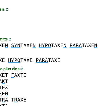
sis
 mitte
XE
N
SYN
TAXE
N
HYPO
TAXE
N
PARA
TAXE
N
XE
HYPO
TAXE
PARA
TAXE
e plus eins
XET
F
AXTE
A
K
T
TEX
XE
N
T
R
A
T
R
AXE
XTA