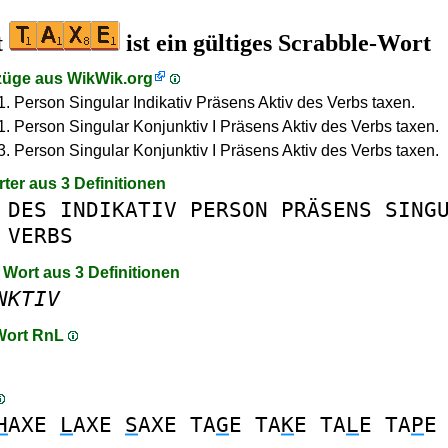
t
ist ein gültiges Scrabble-Wort
züge aus
WikWik.org
 1. Person Singular Indikativ Präsens Aktiv des Verbs taxen.
 1. Person Singular Konjunktiv I Präsens Aktiv des Verbs taxen.
 3. Person Singular Konjunktiv I Präsens Aktiv des Verbs taxen.
rter aus 3 Definitionen
DES
INDIKATIV
PERSON
PRÄSENS
SING
VERBS
 Wort aus 3 Definitionen
NKTIV
 Wort RnL
H
AXE
L
AXE
S
AXE
TA
G
E
TA
K
E
TA
L
E
TA
P
E