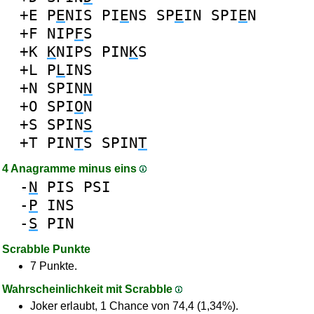
+E
P
E
NIS
PI
E
NS
SP
E
IN
SPI
E
N
+F
NIP
F
S
+K
K
NIPS
PIN
K
S
+L
P
L
INS
+N
SPIN
N
+O
SPI
O
N
+S
SPIN
S
+T
PIN
T
S
SPIN
T
4 Anagramme minus eins
-
N
PIS
PSI
-
P
INS
-
S
PIN
Scrabble Punkte
7 Punkte.
Wahrscheinlichkeit mit Scrabble
Joker erlaubt, 1 Chance von 74,4 (1,34%).