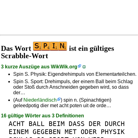
Das Wort
ist ein gültiges
Scrabble-Wort
3 kurze Auszüge aus
WikWik.org
Spin S. Physik: Eigendrehimpuls von Elementarteilchen.
Spin S. Sport: Drehimpuls, der einem Ball beim Schlag
oder Stoß durch Anschneiden gegeben wird, so dass
der…
(Auf
Niederländisch
) spin n. (Spinachtigen)
geleedpotig dier met acht poten uit de orde…
16 gültige Wörter aus 3 Definitionen
ACHT
BALL
BEIM
DASS
DER
DURCH
EINEM
GEGEBEN
MET
ODER
PHYSIK