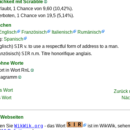
ichkeit mit Scrabble
rlaubt, 1 Chance von 9,60 (10,42%).
erboten, 1 Chance von 19,5 (5,14%).
achen
Englisch
Französisch
Italienisch
Rumänisch
g:
Spanisch
SIR
glisch)
v. to use a respectful form of address to a man.
SIR
anzösisch)
n.m. Titre honorifique anglais.
ohne Worte
rt in Wort RnL
nagramm
s Wort
Zurück
 Wort
Näc
 Webseiten
WikWik.org
en Sie
- das Wort
ist im WikWik, sehen