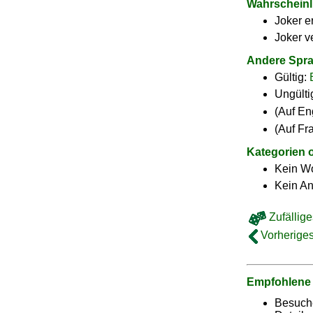
Wahrscheinl
Joker e
Joker v
Andere Spr
Gültig:
Ungülti
(Auf En
(Auf Fr
Kategorien 
Kein Wo
Kein A
Zufällige
Vorheriges
Empfohlene
Besuch