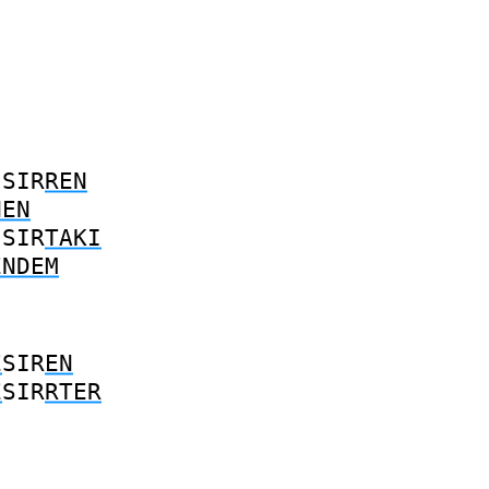
SIR
REN
NEN
SIR
TAKI
ENDEM
E
SIR
EN
E
SIR
RTER