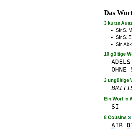
Das Wor
3 kurze Aus
Sir S. M
Sir S. 
Sir. Abk
10 gültige W
ADELS
OHNE
3 ungültige 
BRITI
Ein Wort in
SI
8 Cousins
A
IR
D