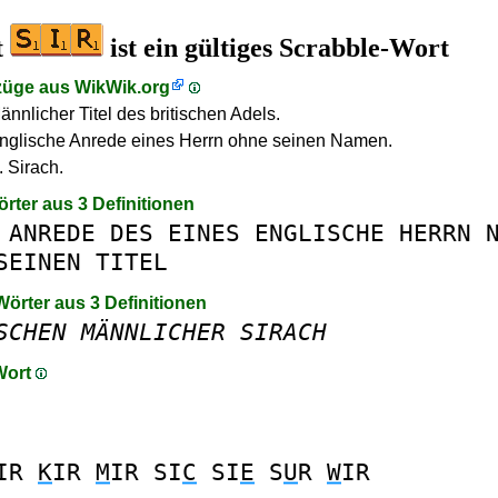
t
ist ein gültiges Scrabble-Wort
züge aus
WikWik.org
ännlicher Titel des britischen Adels.
Englische Anrede eines Herrn ohne seinen Namen.
. Sirach.
örter aus 3 Definitionen
ANREDE
DES
EINES
ENGLISCHE
HERRN
SEINEN
TITEL
Wörter aus 3 Definitionen
SCHEN
MÄNNLICHER
SIRACH
 Wort
IR
K
IR
M
IR
SI
C
SI
E
S
U
R
W
IR