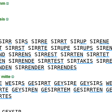
amm
sis
SIR
R
SIR
S
SIR
RE
SIR
RT
SIR
UP
SIR
ENE
T
SIR
RST
SIR
RTE
SIR
UPE
SIR
UPS
SIR
E
ND
SIR
RENS
SIR
REST
SIR
RTEN
SIR
RTET
EN
SIR
RENDE
SIR
RTEST
SIR
TAKIS
SIR
R
NDEN
SIR
RENDER
SIR
RENDES
r mitte
E
WE
SIR
S
GE
SIR
RT
GEY
SIR
E
GEY
SIR
S
W
RTE
GEY
SIR
EN
GE
SIR
RTEM
GE
SIR
RTEN
G
RTES
GEY
SIR