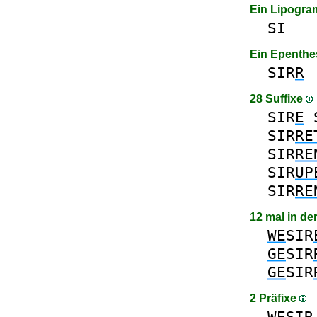
Ein Lipogr
SI
Ein Epenthe
SIR
R
28 Suffixe
SIR
E
SIR
RE
SIR
RE
SIR
UP
SIR
RE
12 mal in de
WE
SIR
GE
SIR
GE
SIR
2 Präfixe
WE
SIR