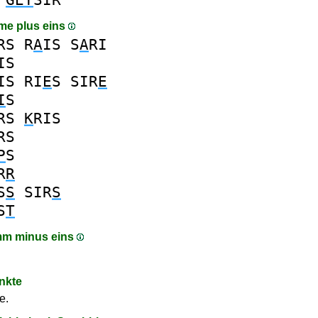
me plus eins
RS
R
A
IS
S
A
RI
IS
IS
RI
E
S
SIR
E
I
S
RS
K
RIS
RS
P
S
R
R
S
S
SIR
S
S
T
mm minus eins
nkte
e.