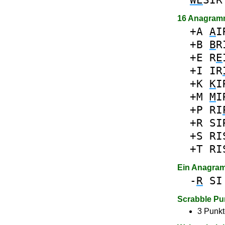
16 Anagram
+A
A
I
+B
B
R
+E
R
E
+I
IR
+K
K
I
+M
M
I
+P
RI
+R
SI
+S
RI
+T
RI
Ein Anagra
-
R
SI
Scrabble Pu
3 Punkt