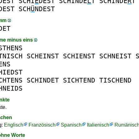
DEST
SCHI
E
DEST
SCHINDE
L
T
SCHINDE
R
T
DEST
SCH
Ü
NDEST
amm
DET
me minus eins
STHENS
TNISCH
SCHEINST
SCHIENST
SCHNEIST
ENS
HIEDST
CHTENS
SCHINDET
SICHTEND
TISCHEND
HNEIDS
nkte
te.
achen
g:
Englisch
Französisch
Spanisch
Italienisch
Rumänisc
ohne Worte