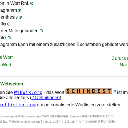
rt in Wort RnL
nagramm
penthesis
ffix
n der Mitte gefunden
äfix
agramm kann mit einem zusätzlichen Buchstaben gebildet we
s Wort
Zurück
 Wort
Näc
 Webseiten
WikWik.org
en Sie
- das Wort
ist i
e alle Details (
2 Definitionen
).
ortlisten.com
um personalisierte Wortlisten zu erstellen.
ite verwendet Web-Cookie, um
mehr zu erfahren
. Unsere
Datenschutzerklärung
.
f Inc. Website aktualisiert am 1 Januar 2024 (v-2.2.0
a
).
Informationen & Kontakte
.