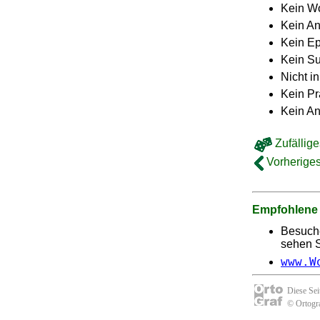
Kein Wo
Kein A
Kein E
Kein Su
Nicht i
Kein Pr
Kein An
Zufällige
Vorheriges
Empfohlene
Besuch
sehen Si
www.W
Diese Se
© Ortogra