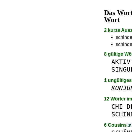
Das Wor
Wort
2 kurze Aus
schinde
schinde
8 gültige Wö
AKTIV
SINGU
1 ungültiges
KONJU
12 Wörter i
CHI
D
SCHIN
6 Cousins