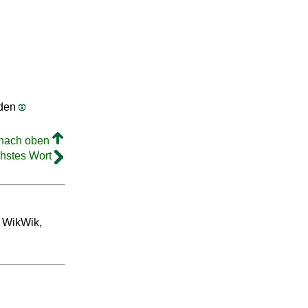
rden
 nach oben
hstes Wort
m WikWik,