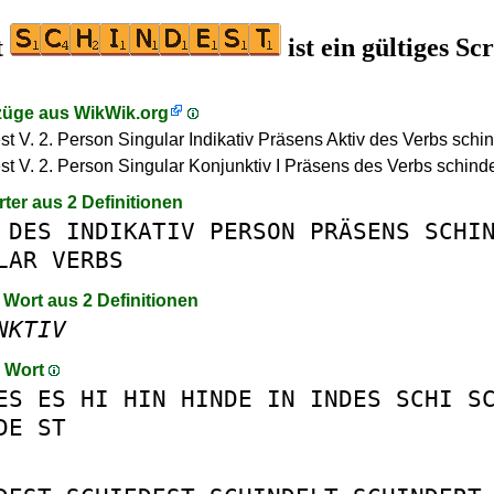
t
ist ein gültiges Sc
züge aus
WikWik.org
st V. 2. Person Singular Indikativ Präsens Aktiv des Verbs schi
st V. 2. Person Singular Konjunktiv I Präsens des Verbs schind
rter aus 2 Definitionen
DES
INDIKATIV
PERSON
PRÄSENS
SCHI
LAR
VERBS
 Wort aus 2 Definitionen
NKTIV
m Wort
ES
ES
HI
HIN
HINDE
IN
INDES
SCHI
S
DE
ST