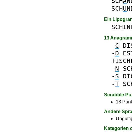
SCH
Ä
N
SCH
U
N
Ein Lipogr
SCHIN
13 Anagram
-
C
DI
-
D
ES
TISCH
-
N
SC
-
S
DI
-
T
SC
Scrabble Pu
13 Punk
Andere Spr
Ungülti
Kategorien 