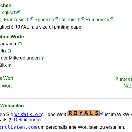
achen
Englisch
g:
Französisch
Spanisch
Italienisch
Rumänisch
ROYAL
glisch)
n. a size of printing paper.
ohne Worte
nagramm
ffix
n der Mitte gefunden
äfix
s Wort
Zurück
 Wort
Näc
 Webseiten
WikWik.org
en Sie
- das Wort
ist im WikWi
ails (
9 Definitionen
).
ortlisten.com
um personalisierte Wortlisten zu erstellen.