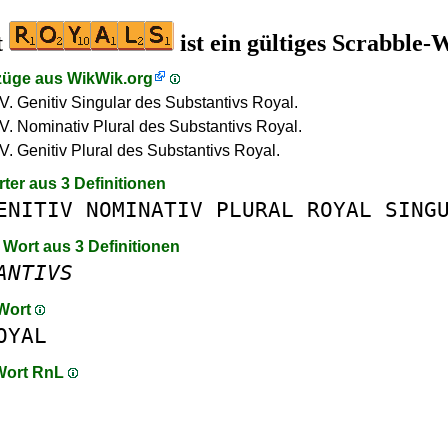
t
ist ein gültiges Scrabble-
züge aus
WikWik.org
V. Genitiv Singular des Substantivs Royal.
V. Nominativ Plural des Substantivs Royal.
V. Genitiv Plural des Substantivs Royal.
rter aus 3 Definitionen
ENITIV
NOMINATIV
PLURAL
ROYAL
SING
 Wort aus 3 Definitionen
ANTIVS
 Wort
OYAL
 Wort RnL