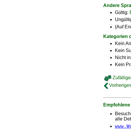
Andere Spr
Gültig:
Ungülti
(Auf En
Kategorien 
Kein A
Kein Su
Nicht i
Kein Pr
Zufällige
Vorheriges
Empfohlene
Besuch
alle Det
www.W