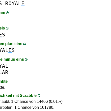
S
ROYAL
E
amm
sis
E
S
m plus eins
YAL
E
S
e minus eins
YAL
LAR
nkte
te.
ichkeit mit Scrabble
rlaubt, 1 Chance von 14406 (0,01%).
erboten, 1 Chance von 101780.