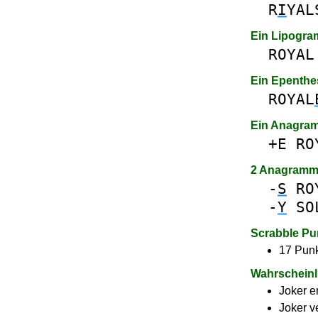
R
I
YAL
Ein Lipogr
ROYAL
Ein Epenthe
ROYAL
Ein Anagram
+E
RO
2 Anagramm
-
S
RO
-
Y
SO
Scrabble Pu
17 Punk
Wahrscheinl
Joker e
Joker v