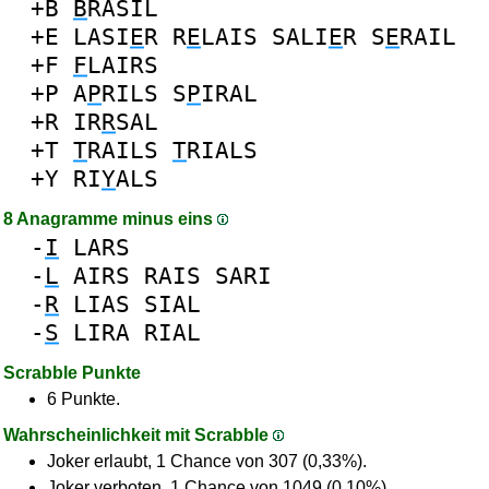
+B
B
RASIL
+E
LASI
E
R
R
E
LAIS
SALI
E
R
S
E
RAIL
+F
F
LAIRS
+P
A
P
RILS
S
P
IRAL
+R
IR
R
SAL
+T
T
RAILS
T
RIALS
+Y
RI
Y
ALS
8 Anagramme minus eins
-
I
LARS
-
L
AIRS
RAIS
SARI
-
R
LIAS
SIAL
-
S
LIRA
RIAL
Scrabble Punkte
6 Punkte.
Wahrscheinlichkeit mit Scrabble
Joker erlaubt, 1 Chance von 307 (0,33%).
Joker verboten, 1 Chance von 1049 (0,10%).