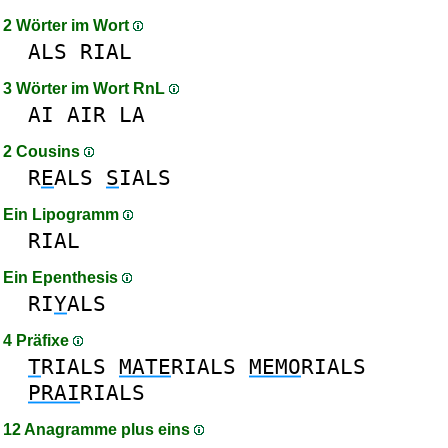
2 Wörter im Wort
ALS
RIAL
3 Wörter im Wort RnL
AI
AIR
LA
2 Cousins
R
E
ALS
S
IALS
Ein Lipogramm
RIAL
Ein Epenthesis
RI
Y
ALS
4 Präfixe
T
RIALS
MATE
RIALS
MEMO
RIALS
PRAI
RIALS
12 Anagramme plus eins