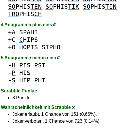
SO
PHIS
TEN
SO
PHIS
TIK
SO
PHIS
TIN
TRO
PHIS
CH
4 Anagramme plus eins
+A
SP
A
HI
+C
C
HIPS
+O
H
O
PIS
SIPH
O
5 Anagramme minus eins
-
H
PIS
PSI
-
P
HIS
-
S
HIP
PHI
Scrabble Punkte
8 Punkte.
Wahrscheinlichkeit mit Scrabble
Joker erlaubt, 1 Chance von 151 (0,66%).
Joker verboten, 1 Chance von 723 (0,14%).