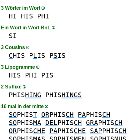
3 Wörter im Wort
HI
HIS
PHI
Ein Wort in Wort RnL
SI
3 Cousins
C
HIS
P
L
IS
P
S
IS
3 Lipogramme
HIS
PHI
PIS
2 Suffixe
PHIS
HING
PHIS
HINGS
16 mal in der mitte
SO
PHIS
T
OR
PHIS
CH
PA
PHIS
CH
SO
PHIS
MA
DEL
PHIS
CH
GRA
PHIS
CH
OR
PHIS
CHE
PA
PHIS
CHE
SAP
PHIS
CH
SO
PHIS
MAS
SO
PHIS
MEN
SO
PHIS
MUS