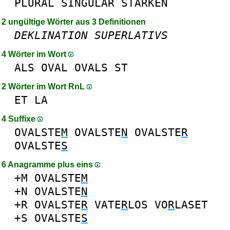
PLURAL
SINGULAR
STARKEN
2 ungültige Wörter aus 3 Definitionen
DEKLINATION
SUPERLATIVS
4 Wörter im Wort
ALS
OVAL
OVALS
ST
2 Wörter im Wort RnL
ET
LA
4 Suffixe
OVALSTE
M
OVALSTE
N
OVALSTE
R
OVALSTE
S
6 Anagramme plus eins
+M
OVALSTE
M
+N
OVALSTE
N
+R
OVALSTE
R
VATE
R
LOS
VO
R
LASET
+S
OVALSTE
S