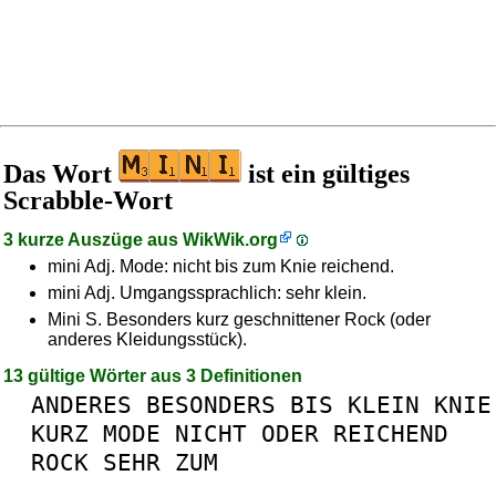
Das Wort
ist ein gültiges
Scrabble-Wort
3 kurze Auszüge aus
WikWik.org
mini Adj. Mode: nicht bis zum Knie reichend.
mini Adj. Umgangssprachlich: sehr klein.
Mini S. Besonders kurz geschnittener Rock (oder
anderes Kleidungsstück).
13 gültige Wörter aus 3 Definitionen
ANDERES
BESONDERS
BIS
KLEIN
KNIE
KURZ
MODE
NICHT
ODER
REICHEND
ROCK
SEHR
ZUM