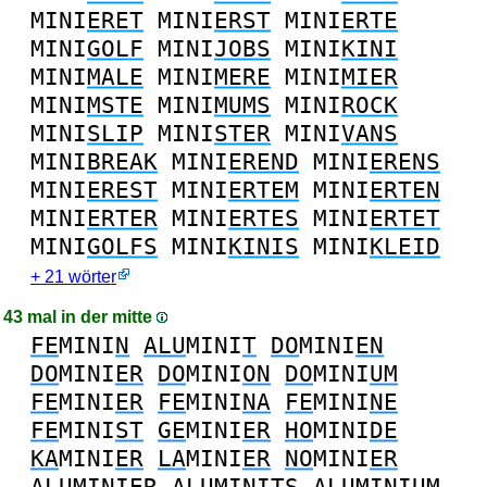
MINI
ERET
MINI
ERST
MINI
ERTE
MINI
GOLF
MINI
JOBS
MINI
KINI
MINI
MALE
MINI
MERE
MINI
MIER
MINI
MSTE
MINI
MUMS
MINI
ROCK
MINI
SLIP
MINI
STER
MINI
VANS
MINI
BREAK
MINI
EREND
MINI
ERENS
MINI
EREST
MINI
ERTEM
MINI
ERTEN
MINI
ERTER
MINI
ERTES
MINI
ERTET
MINI
GOLFS
MINI
KINIS
MINI
KLEID
+ 21 wörter
43 mal in der mitte
FE
MINI
N
ALU
MINI
T
DO
MINI
EN
DO
MINI
ER
DO
MINI
ON
DO
MINI
UM
FE
MINI
ER
FE
MINI
NA
FE
MINI
NE
FE
MINI
ST
GE
MINI
ER
HO
MINI
DE
KA
MINI
ER
LA
MINI
ER
NO
MINI
ER
ALU
MINI
ER
ALU
MINI
TS
ALU
MINI
UM