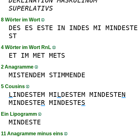
DEKLINATION
MASKULINUM
SUPERLATIVS
8 Wörter im Wort
DES
ES
ESTE
IN
INDES
MI
MINDESTE
ST
4 Wörter im Wort RnL
ET
IM
MET
METS
2 Anagramme
MISTENDEM
STIMMENDE
5 Cousins
L
INDESTEM
MI
L
DESTEM
MINDESTE
N
MINDESTE
R
MINDESTE
S
Ein Lipogramm
MINDESTE
11 Anagramme minus eins