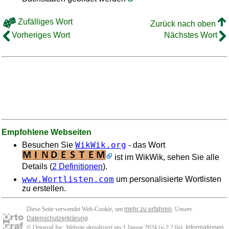
Zufälliges Wort
Zurück nach oben
Vorheriges Wort
Nächstes Wort
Empfohlene Webseiten
WikWik.org
Besuchen Sie
- das Wort
ist im WikWik, sehen Sie alle
Details (
2 Definitionen
).
www.Wortlisten.com
um personalisierte Wortlisten
zu erstellen.
Diese Seite verwendet Web-Cookie, um
mehr zu erfahren
. Unsere
Datenschutzerklärung
.
© Ortograf Inc. Website aktualisiert am 1 Januar 2024 (v-2.2.0
a
).
Informationen