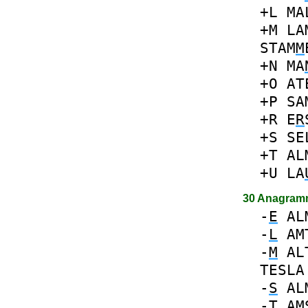
+L
MA
+M
LA
STAM
M
+N
MA
+O
AT
+P
SA
+R
E
R
+S
SE
+T
AL
+U
LA
30 Anagram
-
E
AL
-
L
AM
-
M
AL
TESLA
-
S
AL
-
T
AM