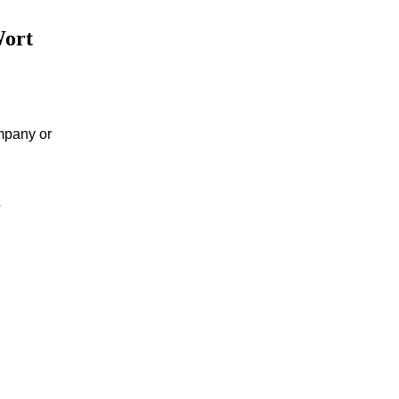
Wort
ompany or
S
L