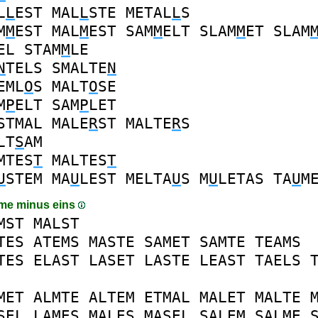
L
L
EST
MAL
L
STE
METAL
L
S
M
M
EST
MAL
M
EST
SAM
M
ELT
SLAM
M
ET
SLAM
EL
STAM
M
LE
N
TELS
SMALTE
N
EML
O
S
MALT
O
SE
M
P
ELT
SAM
P
LET
STMAL
MALE
R
ST
MALTE
R
S
LT
S
AM
MTES
T
MALTES
T
U
STEM
MA
U
LEST
MELTA
U
S
M
U
LETAS
TA
U
M
me minus eins
MST
MALST
TES
ATEMS
MASTE
SAMET
SAMTE
TEAMS
TES
ELAST
LASET
LASTE
LEAST
TAELS
MET
ALMTE
ALTEM
ETMAL
MALET
MALTE
SEL
LAMES
MALES
MASEL
SALEM
SALME