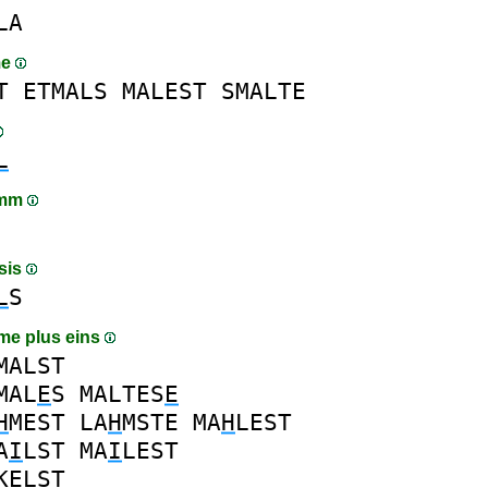
LA
me
T
ETMALS
MALEST
SMALTE
L
amm
sis
L
S
me plus eins
MALST
MAL
E
S
MALTES
E
H
MEST
LA
H
MSTE
MA
H
LEST
A
I
LST
MA
I
LEST
K
ELST