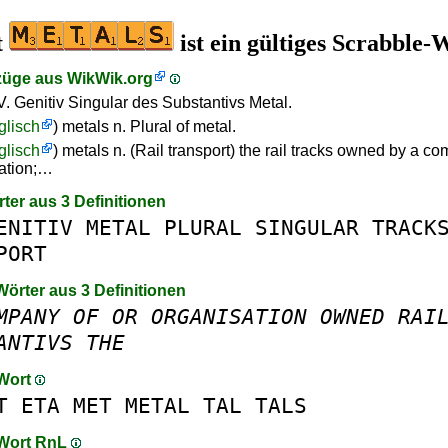
t
ist ein gültiges Scrabble-
züge aus
WikWik.org
V. Genitiv Singular des Substantivs Metal.
glisch
) metals n. Plural of metal.
glisch
) metals n. (Rail transport) the rail tracks owned by a c
ation;…
rter aus 3 Definitionen
ENITIV
METAL
PLURAL
SINGULAR
TRACK
PORT
Wörter aus 3 Definitionen
MPANY
OF
OR
ORGANISATION
OWNED
RAI
ANTIVS
THE
 Wort
T
ETA
MET
METAL
TAL
TALS
 Wort RnL