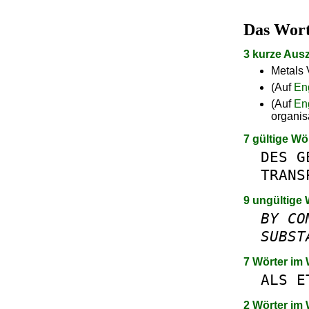
Das Wor
3 kurze Aus
Metals 
(Auf
En
(Auf
En
organis
7 gültige Wö
DES
G
TRANS
9 ungültige 
BY
CO
SUBST
7 Wörter im
ALS
E
2 Wörter im