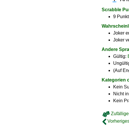
Scrabble Pu
9 Punkt
Wahrscheinl
Joker e
Joker v
Andere Spr
Gültig:
Ungülti
(Auf En
Kategorien 
Kein Su
Nicht i
Kein Pr
Zufällige
Vorheriges