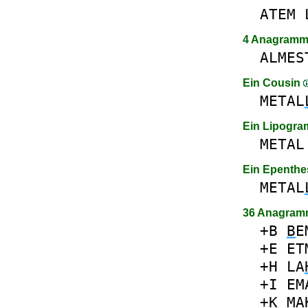
ATEM
4 Anagram
ALMES
Ein Cousin
METAL
Ein Lipogr
METAL
Ein Epenthe
METAL
36 Anagram
+B
B
E
+E
ET
+H
LA
+I
EM
+K
MA