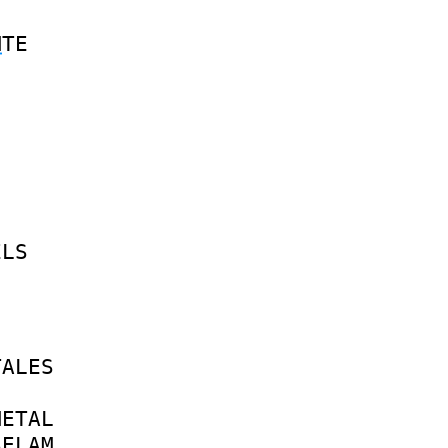
M
TE
ELS
TALES
METAL
SELAM