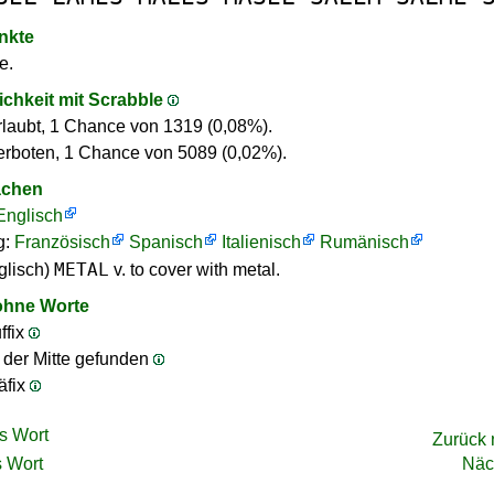
nkte
e.
ichkeit mit Scrabble
rlaubt, 1 Chance von 1319 (0,08%).
erboten, 1 Chance von 5089 (0,02%).
achen
Englisch
g:
Französisch
Spanisch
Italienisch
Rumänisch
METAL
glisch)
v. to cover with metal.
ohne Worte
ffix
n der Mitte gefunden
äfix
s Wort
Zurück
 Wort
Näc