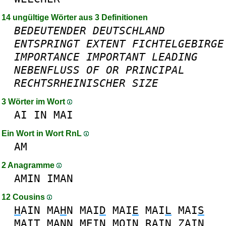
14 ungültige Wörter aus 3 Definitionen
BEDEUTENDER
DEUTSCHLAND
ENTSPRINGT
EXTENT
FICHTELGEBIRGE
IMPORTANCE
IMPORTANT
LEADING
NEBENFLUSS
OF
OR
PRINCIPAL
RECHTSRHEINISCHER
SIZE
3 Wörter im Wort
AI
IN
MAI
Ein Wort in Wort RnL
AM
2 Anagramme
AMIN
IMAN
12 Cousins
H
AIN
MA
H
N
MAI
D
MAI
E
MAI
L
MAI
S
MAI
T
MA
N
N
M
E
IN
M
O
IN
R
AIN
Z
AIN