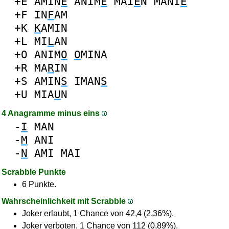
+E
AMIN
E
ANIM
E
MAI
E
N
MANI
E
+F
IN
F
AM
+K
K
AMIN
+L
MI
L
AN
+O
ANIM
O
O
MINA
+R
MA
R
IN
+S
AMIN
S
IMAN
S
+U
MIA
U
N
4 Anagramme minus eins
-
I
MAN
-
M
ANI
-
N
AMI
MAI
Scrabble Punkte
6 Punkte.
Wahrscheinlichkeit mit Scrabble
Joker erlaubt, 1 Chance von 42,4 (2,36%).
Joker verboten, 1 Chance von 112 (0,89%).