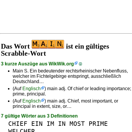
Das Wort
ist ein gültiges
Scrabble-Wort
3 kurze Auszüge aus
WikWik.org
Main S. Ein bedeutender rechtsrheinischer Nebenfluss,
welcher im Fichtelgebirge entspringt, ausschließlich
Deutschland…
(Auf
Englisch
) main adj. Of chief or leading importance;
prime, principal.
(Auf
Englisch
) main adj. Chief, most important, or
principal in extent, size, or…
7 gültige Wörter aus 3 Definitionen
CHIEF
EIN
IM
IN
MOST
PRIME
WELCHER