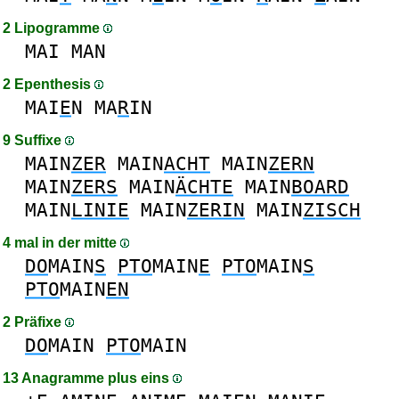
2 Lipogramme
MAI
MAN
2 Epenthesis
MAI
E
N
MA
R
IN
9 Suffixe
MAIN
ZER
MAIN
ACHT
MAIN
ZERN
MAIN
ZERS
MAIN
ÄCHTE
MAIN
BOARD
MAIN
LINIE
MAIN
ZERIN
MAIN
ZISCH
4 mal in der mitte
DO
MAIN
S
PTO
MAIN
E
PTO
MAIN
S
PTO
MAIN
EN
2 Präfixe
DO
MAIN
PTO
MAIN
13 Anagramme plus eins