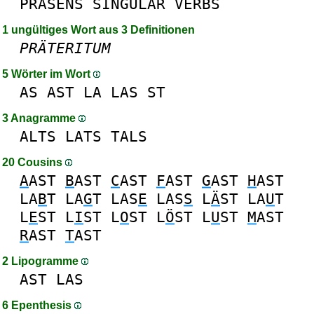
PRÄSENS
SINGULAR
VERBS
1 ungültiges Wort aus 3 Definitionen
PRÄTERITUM
5 Wörter im Wort
AS
AST
LA
LAS
ST
3 Anagramme
ALTS
LATS
TALS
20 Cousins
A
AST
B
AST
C
AST
F
AST
G
AST
H
AST
LA
B
T
LA
G
T
LAS
E
LAS
S
L
Ä
ST
LA
U
T
L
E
ST
L
I
ST
L
O
ST
L
Ö
ST
L
U
ST
M
AST
R
AST
T
AST
2 Lipogramme
AST
LAS
6 Epenthesis