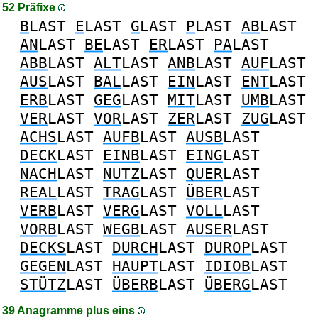
52 Präfixe
B
LAST
E
LAST
G
LAST
P
LAST
AB
LAST
AN
LAST
BE
LAST
ER
LAST
PA
LAST
ABB
LAST
ALT
LAST
ANB
LAST
AUF
LAST
AUS
LAST
BAL
LAST
EIN
LAST
ENT
LAST
ERB
LAST
GEG
LAST
MIT
LAST
UMB
LAST
VER
LAST
VOR
LAST
ZER
LAST
ZUG
LAST
ACHS
LAST
AUFB
LAST
AUSB
LAST
DECK
LAST
EINB
LAST
EING
LAST
NACH
LAST
NUTZ
LAST
QUER
LAST
REAL
LAST
TRAG
LAST
ÜBER
LAST
VERB
LAST
VERG
LAST
VOLL
LAST
VORB
LAST
WEGB
LAST
AUSER
LAST
DECKS
LAST
DURCH
LAST
DUROP
LAST
GEGEN
LAST
HAUPT
LAST
IDIOB
LAST
STÜTZ
LAST
ÜBERB
LAST
ÜBERG
LAST
39 Anagramme plus eins