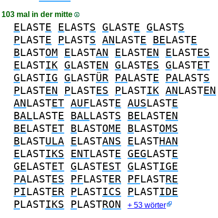
103 mal in der mitte
E
LAST
E
E
LAST
S
G
LAST
E
G
LAST
S
P
LAST
E
P
LAST
S
AN
LAST
E
BE
LAST
E
B
LAST
OM
E
LAST
AN
E
LAST
EN
E
LAST
ES
E
LAST
IK
G
LAST
EN
G
LAST
ES
G
LAST
ET
G
LAST
IG
G
LAST
ÜR
PA
LAST
E
PA
LAST
S
P
LAST
EN
P
LAST
ES
P
LAST
IK
AN
LAST
EN
AN
LAST
ET
AUF
LAST
E
AUS
LAST
E
BAL
LAST
E
BAL
LAST
S
BE
LAST
EN
BE
LAST
ET
B
LAST
OME
B
LAST
OMS
B
LAST
ULA
E
LAST
ANS
E
LAST
HAN
E
LAST
IKS
ENT
LAST
E
GEG
LAST
E
GE
LAST
ET
G
LAST
EST
G
LAST
IGE
PA
LAST
ES
PF
LAST
ER
PF
LAST
RE
PI
LAST
ER
P
LAST
ICS
P
LAST
IDE
P
LAST
IKS
P
LAST
RON
+ 53 wörter