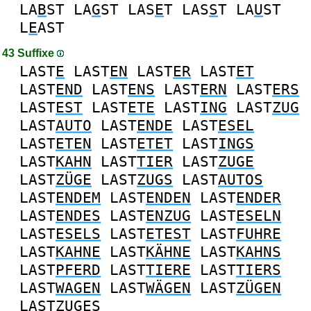
LA
B
ST
LA
G
ST
LAS
E
T
LAS
S
T
LA
U
ST
L
E
AST
43 Suffixe
LAST
E
LAST
EN
LAST
ER
LAST
ET
LAST
END
LAST
ENS
LAST
ERN
LAST
ERS
LAST
EST
LAST
ETE
LAST
ING
LAST
ZUG
LAST
AUTO
LAST
ENDE
LAST
ESEL
LAST
ETEN
LAST
ETET
LAST
INGS
LAST
KAHN
LAST
TIER
LAST
ZUGE
LAST
ZÜGE
LAST
ZUGS
LAST
AUTOS
LAST
ENDEM
LAST
ENDEN
LAST
ENDER
LAST
ENDES
LAST
ENZUG
LAST
ESELN
LAST
ESELS
LAST
ETEST
LAST
FUHRE
LAST
KAHNE
LAST
KÄHNE
LAST
KAHNS
LAST
PFERD
LAST
TIERE
LAST
TIERS
LAST
WAGEN
LAST
WÄGEN
LAST
ZÜGEN
LAST
ZUGES