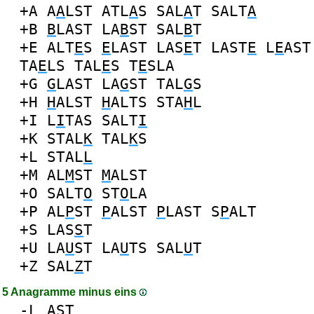
+A
A
A
LST
ATL
A
S
SAL
A
T
SALT
A
+B
B
LAST
LA
B
ST
SAL
B
T
+E
ALT
E
S
E
LAST
LAS
E
T
LAST
E
L
E
AST
TA
E
LS
TAL
E
S
T
E
SLA
+G
G
LAST
LA
G
ST
TAL
G
S
+H
H
ALST
H
ALTS
STA
H
L
+I
L
I
TAS
SALT
I
+K
STAL
K
TAL
K
S
+L
STAL
L
+M
AL
M
ST
M
ALST
+O
SALT
O
ST
O
LA
+P
AL
P
ST
P
ALST
P
LAST
S
P
ALT
+S
LAS
S
T
+U
LA
U
ST
LA
U
TS
SAL
U
T
+Z
SAL
Z
T
5 Anagramme minus eins
-
L
AST