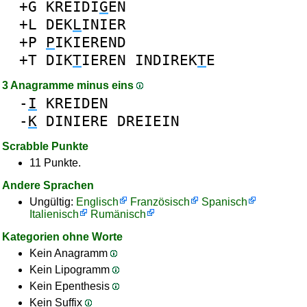
+G
KREIDI
G
EN
+L
DEK
L
INIER
+P
P
IKIEREND
+T
DIK
T
IEREN
INDIREK
T
E
3 Anagramme minus eins
-
I
KREIDEN
-
K
DINIERE
DREIEIN
Scrabble Punkte
11 Punkte.
Andere Sprachen
Ungültig:
Englisch
Französisch
Spanisch
Italienisch
Rumänisch
Kategorien ohne Worte
Kein Anagramm
Kein Lipogramm
Kein Epenthesis
Kein Suffix