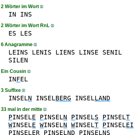
2 Wörter im Wort
IN
INS
2 Wörter im Wort RnL
ES
LES
6 Anagramme
LEINS
LENIS
LIENS
LINSE
SENIL
SILEN
Ein Cousin
IN
F
EL
3 Suffixe
INSEL
N
INSEL
BERG
INSEL
LAND
33 mal in der mitte
P
INSEL
E
P
INSEL
N
P
INSEL
S
P
INSEL
T
W
INSEL
E
W
INSEL
N
W
INSEL
T
P
INSEL
EI
P
INSEL
ER
P
INSEL
ND
P
INSEL
NS