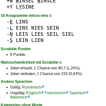
+W
W
INSEL
W
INSLE
+Y
L
Y
SINE
10 Anagramme minus eins
-
E
LINS
-
L
EINS
NIES
SEIN
-
N
LEIS
LIES
SEIL
SIEL
-
S
LEIN
LIEN
Scrabble Punkte
6 Punkte.
Wahrscheinlichkeit mit Scrabble
Joker erlaubt, 1 Chance von 80,7 (1,24%).
Joker verboten, 1 Chance von 233 (0,43%).
Andere Sprachen
Gültig:
Rumänisch
Ungültig:
Englisch
Französisch
Spanisch
Italienisch
Kategorien ohne Worte