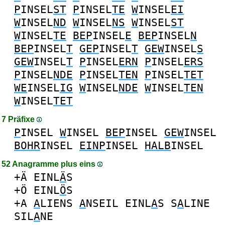
P
INSEL
ST
P
INSEL
TE
W
INSEL
EI
W
INSEL
ND
W
INSEL
NS
W
INSEL
ST
W
INSEL
TE
BEP
INSEL
E
BEP
INSEL
N
BEP
INSEL
T
GEP
INSEL
T
GEW
INSEL
S
GEW
INSEL
T
P
INSEL
ERN
P
INSEL
ERS
P
INSEL
NDE
P
INSEL
TEN
P
INSEL
TET
WE
INSEL
IG
W
INSEL
NDE
W
INSEL
TEN
W
INSEL
TET
7 Präfixe
P
INSEL
W
INSEL
BEP
INSEL
GEW
INSEL
BOHR
INSEL
EINP
INSEL
HALB
INSEL
52 Anagramme plus eins
+Ä
EINL
Ä
S
+Ö
EINL
Ö
S
+A
A
LIENS
A
NSEIL
EINL
A
S
S
A
LINE
SIL
A
NE