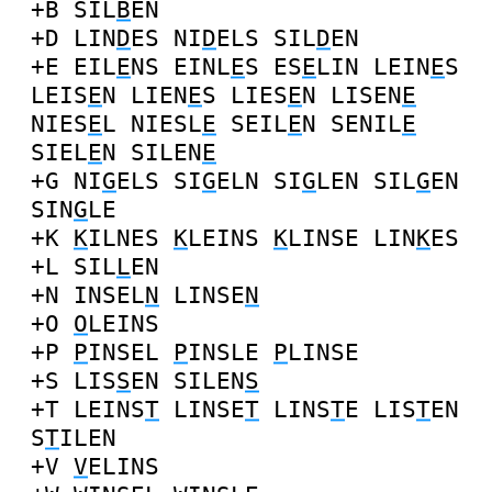
+B
SIL
B
EN
+D
LIN
D
ES
NI
D
ELS
SIL
D
EN
+E
EIL
E
NS
EINL
E
S
ES
E
LIN
LEIN
E
S
LEIS
E
N
LIEN
E
S
LIES
E
N
LISEN
E
NIES
E
L
NIESL
E
SEIL
E
N
SENIL
E
SIEL
E
N
SILEN
E
+G
NI
G
ELS
SI
G
ELN
SI
G
LEN
SIL
G
EN
SIN
G
LE
+K
K
ILNES
K
LEINS
K
LINSE
LIN
K
ES
+L
SIL
L
EN
+N
INSEL
N
LINSE
N
+O
O
LEINS
+P
P
INSEL
P
INSLE
P
LINSE
+S
LIS
S
EN
SILEN
S
+T
LEINS
T
LINSE
T
LINS
T
E
LIS
T
EN
S
T
ILEN
+V
V
ELINS