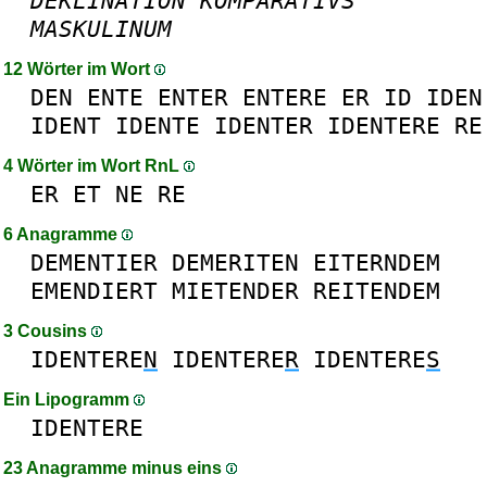
DEKLINATION
KOMPARATIVS
MASKULINUM
12 Wörter im Wort
DEN
ENTE
ENTER
ENTERE
ER
ID
IDEN
IDENT
IDENTE
IDENTER
IDENTERE
RE
4 Wörter im Wort RnL
ER
ET
NE
RE
6 Anagramme
DEMENTIER
DEMERITEN
EITERNDEM
EMENDIERT
MIETENDER
REITENDEM
3 Cousins
IDENTERE
N
IDENTERE
R
IDENTERE
S
Ein Lipogramm
IDENTERE
23 Anagramme minus eins