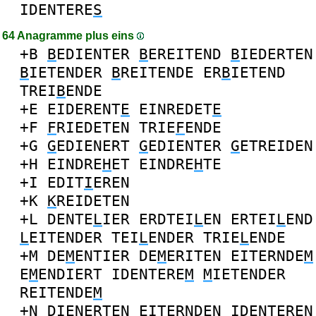
IDENTERE
S
64 Anagramme plus eins
+B
B
EDIENTER
B
EREITEND
B
IEDERTEN
B
IETENDER
B
REITENDE
ER
B
IETEND
TREI
B
ENDE
+E
EIDERENT
E
EINREDET
E
+F
F
RIEDETEN
TRIE
F
ENDE
+G
G
EDIENERT
G
EDIENTER
G
ETREIDEN
+H
EINDRE
H
ET
EINDRE
H
TE
+I
EDIT
I
EREN
+K
K
REIDETEN
+L
DENTE
L
IER
ERDTEI
L
EN
ERTEI
L
END
L
EITENDER
TEI
L
ENDER
TRIE
L
ENDE
+M
DE
M
ENTIER
DE
M
ERITEN
EITERNDE
M
E
M
ENDIERT
IDENTERE
M
M
IETENDER
REITENDE
M
+N
DIENERTE
N
EITERNDE
N
IDENTERE
N