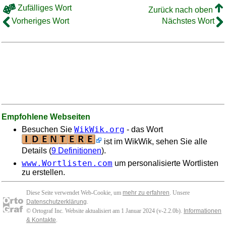
Zufälliges Wort
Zurück nach oben
Vorheriges Wort
Nächstes Wort
Empfohlene Webseiten
WikWik.org
Besuchen Sie
- das Wort
ist im WikWik, sehen Sie alle
Details (
9 Definitionen
).
www.Wortlisten.com
um personalisierte Wortlisten
zu erstellen.
Diese Seite verwendet Web-Cookie, um
mehr zu erfahren
. Unsere
Datenschutzerklärung
.
© Ortograf Inc. Website aktualisiert am 1 Januar 2024 (v-2.2.0
b
).
Informationen
& Kontakte
.