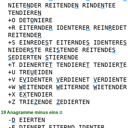
NIETE
N
DER
REITENDE
N
RINDE
N
TEE
TENDIERE
N
+O
DET
O
NIERE
+R
EITERNDE
R
IDENTERE
R
REIN
R
EDET
REITENDE
R
+S
EINREDE
S
T
EITERNDE
S
IDENTERE
S
NIEDER
S
TE
REI
S
TENDE
REITENDE
S
S
EDIERTEN
S
TIERENDE
+T
DIENERTE
T
TENDIERE
T
TENDIER
T
E
+U
TRE
U
EIDEN
+V
E
V
IDENTER
V
ERDIENET
V
ERDIENTE
+W
W
EITENDER
W
EITERNDE
W
IETENDER
+X
E
X
TENDIER
+Z
TRIE
Z
ENDE
Z
EDIERTEN
19 Anagramme minus eins
-
D
EIERTEN
-
E
DIENERT
EITERND
IDENTER