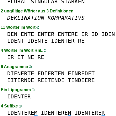
PLURAL
SINGULAR
STARKEN
2 ungültige Wörter aus 3 Definitionen
DEKLINATION
KOMPARATIVS
11 Wörter im Wort
DEN
ENTE
ENTER
ENTERE
ER
ID
IDEN
IDENT
IDENTE
IDENTER
RE
4 Wörter im Wort RnL
ER
ET
NE
RE
6 Anagramme
DIENERTE
EDIERTEN
EINREDET
EITERNDE
REITENDE
TENDIERE
Ein Lipogramm
IDENTER
4 Suffixe
IDENTERE
M
IDENTERE
N
IDENTERE
R