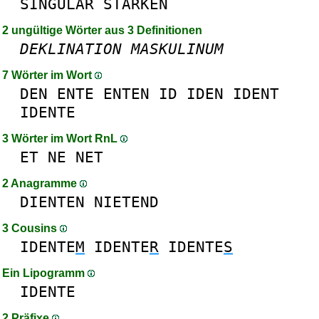
SINGULAR
STARKEN
2 ungültige Wörter aus 3 Definitionen
DEKLINATION
MASKULINUM
7 Wörter im Wort
DEN
ENTE
ENTEN
ID
IDEN
IDENT
IDENTE
3 Wörter im Wort RnL
ET
NE
NET
2 Anagramme
DIENTEN
NIETEND
3 Cousins
IDENTE
M
IDENTE
R
IDENTE
S
Ein Lipogramm
IDENTE
2 Präfixe