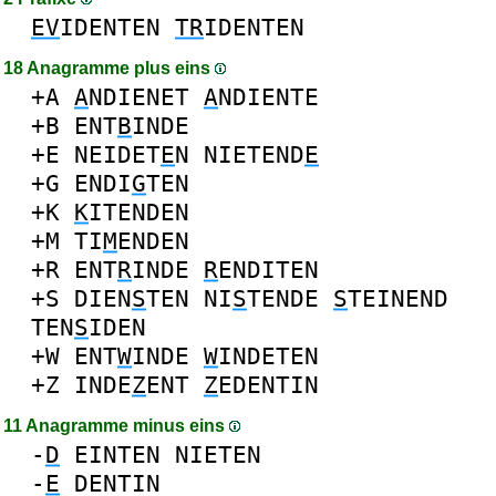
EV
IDENTEN
TR
IDENTEN
18 Anagramme plus eins
+A
A
NDIENET
A
NDIENTE
+B
ENT
B
INDE
+E
NEIDET
E
N
NIETEND
E
+G
ENDI
G
TEN
+K
K
ITENDEN
+M
TI
M
ENDEN
+R
ENT
R
INDE
R
ENDITEN
+S
DIEN
S
TEN
NI
S
TENDE
S
TEINEND
TEN
S
IDEN
+W
ENT
W
INDE
W
INDETEN
+Z
INDE
Z
ENT
Z
EDENTIN
11 Anagramme minus eins
-
D
EINTEN
NIETEN
-
E
DENTIN