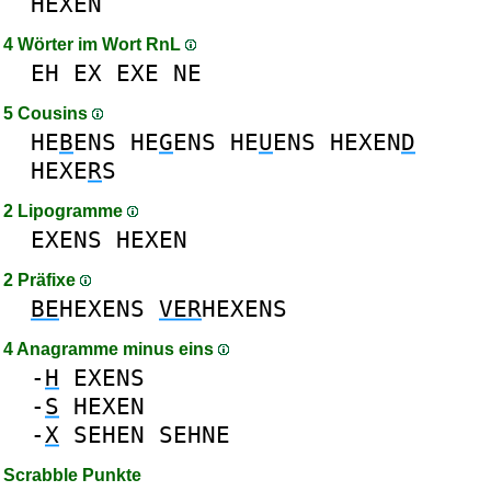
HEXEN
4 Wörter im Wort RnL
EH
EX
EXE
NE
5 Cousins
HE
B
ENS
HE
G
ENS
HE
U
ENS
HEXEN
D
HEXE
R
S
2 Lipogramme
EXENS
HEXEN
2 Präfixe
BE
HEXENS
VER
HEXENS
4 Anagramme minus eins
-
H
EXENS
-
S
HEXEN
-
X
SEHEN
SEHNE
Scrabble Punkte