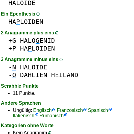
HALOIDE
Ein Epenthesis
HA
P
LOIDEN
2 Anagramme plus eins
+G
HALO
G
ENID
+P
HA
P
LOIDEN
3 Anagramme minus eins
-
N
HALOIDE
-
O
DAHLIEN
HEILAND
Scrabble Punkte
11 Punkte.
Andere Sprachen
Ungültig:
Englisch
Französisch
Spanisch
Italienisch
Rumänisch
Kategorien ohne Worte
Kein Anagramm