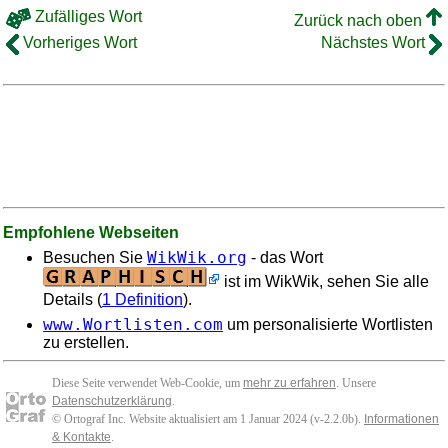
Zufälliges Wort
Zurück nach oben
Vorheriges Wort
Nächstes Wort
Empfohlene Webseiten
WikWik.org
Besuchen Sie
- das Wort
ist im WikWik, sehen Sie alle
Details (
1 Definition
).
www.Wortlisten.com
um personalisierte Wortlisten
zu erstellen.
Diese Seite verwendet Web-Cookie, um
mehr zu erfahren
. Unsere
Datenschutzerklärung
.
© Ortograf Inc. Website aktualisiert am 1 Januar 2024 (v-2.2.0
b
).
Informationen
& Kontakte
.