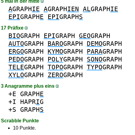
5 mal in der mitte
A
GRAPH
IE
A
GRAPH
IEN
AL
GRAPH
IE
EPI
GRAPH
E
EPI
GRAPH
S
17 Präfixe
BIO
GRAPH
EPI
GRAPH
GEO
GRAPH
AUTO
GRAPH
BARO
GRAPH
DEMO
GRAPH
ERGO
GRAPH
KYMO
GRAPH
PARA
GRAPH
PEDO
GRAPH
POLY
GRAPH
SONO
GRAPH
TELE
GRAPH
TOPO
GRAPH
TYPO
GRAPH
XYLO
GRAPH
ZERO
GRAPH
3 Anagramme plus eins
+E
GRAPH
E
+I
HAPR
I
G
+S
GRAPH
S
Scrabble Punkte
10 Punkte.