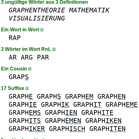
3 ungültige Wörter aus 3 Definitionen
GRAPHENTHEORIE
MATHEMATIK
VISUALISIERUNG
Ein Wort in Wort
RAP
3 Wörter im Wort RnL
AR
ARG
PAR
Ein Cousin
GRAP
S
17 Suffixe
GRAPH
E
GRAPH
S
GRAPH
EM
GRAPH
EN
GRAPH
IE
GRAPH
IK
GRAPH
IT
GRAPH
EME
GRAPH
EMS
GRAPH
IEN
GRAPH
ITE
GRAPH
ITS
GRAPH
EMEN
GRAPH
IKEN
GRAPH
IKER
GRAPH
ISCH
GRAPH
ITEN