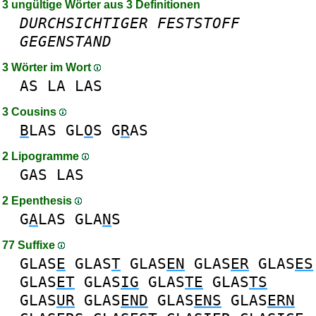
3 ungültige Wörter aus 3 Definitionen
DURCHSICHTIGER
FESTSTOFF
GEGENSTAND
3 Wörter im Wort
AS
LA
LAS
3 Cousins
B
LAS
GL
O
S
G
R
AS
2 Lipogramme
GAS
LAS
2 Epenthesis
G
A
LAS
GLA
N
S
77 Suffixe
GLAS
E
GLAS
T
GLAS
EN
GLAS
ER
GLAS
ES
GLAS
ET
GLAS
IG
GLAS
TE
GLAS
TS
GLAS
UR
GLAS
END
GLAS
ENS
GLAS
ERN