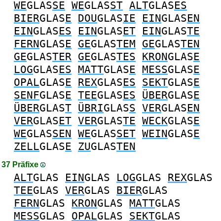
WE
GLAS
SE
WE
GLAS
ST
ALT
GLAS
ES
BIER
GLAS
E
DOU
GLAS
IE
EIN
GLAS
EN
EIN
GLAS
ES
EIN
GLAS
ET
EIN
GLAS
TE
FERN
GLAS
E
GE
GLAS
TEM
GE
GLAS
TEN
GE
GLAS
TER
GE
GLAS
TES
KRON
GLAS
E
LOG
GLAS
ES
MATT
GLAS
E
MESS
GLAS
E
OPAL
GLAS
E
REX
GLAS
ES
SEKT
GLAS
E
SENF
GLAS
E
TEE
GLAS
ES
ÜBER
GLAS
E
ÜBER
GLAS
T
ÜBRI
GLAS
S
VER
GLAS
EN
VER
GLAS
ET
VER
GLAS
TE
WECK
GLAS
E
WE
GLAS
SEN
WE
GLAS
SET
WEIN
GLAS
E
ZELL
GLAS
E
ZU
GLAS
TEN
37 Präfixe
ALT
GLAS
EIN
GLAS
LOG
GLAS
REX
GLAS
TEE
GLAS
VER
GLAS
BIER
GLAS
FERN
GLAS
KRON
GLAS
MATT
GLAS
MESS
GLAS
OPAL
GLAS
SEKT
GLAS