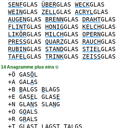
SENF
GLAS
ÜBER
GLAS
WECK
GLAS
WEIN
GLAS
ZELL
GLAS
ACRYL
GLAS
AUGEN
GLAS
BRENN
GLAS
DRAHT
GLAS
FLINT
GLAS
HONIG
GLAS
KELCH
GLAS
LIKÖR
GLAS
MILCH
GLAS
OPERN
GLAS
PRESS
GLAS
QUARZ
GLAS
RAUCH
GLAS
RUBIN
GLAS
STAND
GLAS
STIEL
GLAS
TAFEL
GLAS
TRINK
GLAS
ZEISS
GLAS
14 Anagramme plus eins
+Ö
GAS
Ö
L
+A
GAL
A
S
+B
B
ALGS
B
LAGS
+E
GAS
E
L
GLAS
E
+N
GLA
N
S
SLA
N
G
+O
G
O
ALS
+R
G
R
ALS
+T
GLAS
T
LAGS
T
T
ALGS