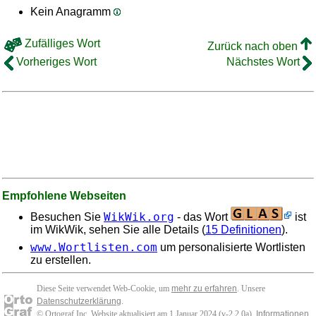
Kein Anagramm
Zufälliges Wort
Zurück nach oben
Vorheriges Wort
Nächstes Wort
Empfohlene Webseiten
WikWik.org
Besuchen Sie
- das Wort
ist
im WikWik, sehen Sie alle Details (
15 Definitionen
).
www.Wortlisten.com
um personalisierte Wortlisten
zu erstellen.
Diese Seite verwendet Web-Cookie, um
mehr zu erfahren
. Unsere
Datenschutzerklärung
.
© Ortograf Inc. Website aktualisiert am 1 Januar 2024 (v-2.2.0
a
).
Informationen