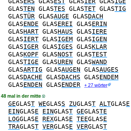
GLAS
ERS
GLAS
EST
GLAS
IER
GLAS
IGE
GLAS
TEN
GLAS
TES
GLAS
TET
GLAS
TIG
GLAS
TÜR
GLAS
AUGE
GLAS
DACH
GLAS
ENDE
GLAS
EREI
GLAS
ERIN
GLAS
HART
GLAS
HAUS
GLAS
IERE
GLAS
IERT
GLAS
IGEM
GLAS
IGEN
GLAS
IGER
GLAS
IGES
GLAS
KLAR
GLAS
KOPF
GLAS
NOST
GLAS
TEST
GLAS
TIGE
GLAS
UREN
GLAS
WAND
GLAS
ARTIG
GLAS
AUGEN
GLAS
AUGES
GLAS
DACHE
GLAS
DACHS
GLAS
ENDEM
GLAS
ENDEN
GLAS
ENDER
+ 27 wörter
48 mal in der mitte
GE
GLAS
T
WE
GLAS
S
ZU
GLAS
T
ALT
GLAS
E
EIN
GLAS
E
EIN
GLAS
T
GE
GLAS
TE
LOG
GLAS
E
REX
GLAS
E
TEE
GLAS
E
TRA
GLAS
T
VER
GLAS
E
VER
GLAS
T