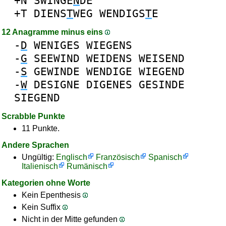
+N
SWINGE
N
DE
+T
DIENS
T
WEG
WENDIGS
T
E
12 Anagramme minus eins
-
D
WENIGES
WIEGENS
-
G
SEEWIND
WEIDENS
WEISEND
-
S
GEWINDE
WENDIGE
WIEGEND
-
W
DESIGNE
DIGENES
GESINDE
SIEGEND
Scrabble Punkte
11 Punkte.
Andere Sprachen
Ungültig:
Englisch
Französisch
Spanisch
Italienisch
Rumänisch
Kategorien ohne Worte
Kein Epenthesis
Kein Suffix
Nicht in der Mitte gefunden