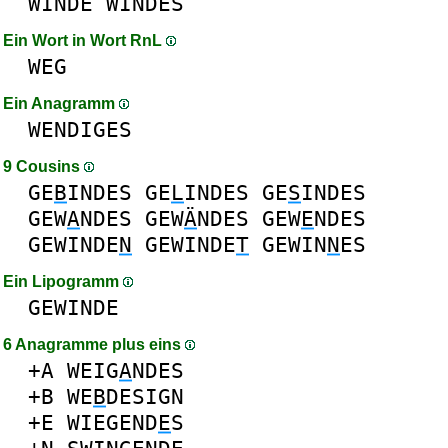
WINDE
WINDES
Ein Wort in Wort RnL
WEG
Ein Anagramm
WENDIGES
9 Cousins
GE
B
INDES
GE
L
INDES
GE
S
INDES
GEW
A
NDES
GEW
Ä
NDES
GEW
E
NDES
GEWINDE
N
GEWINDE
T
GEWIN
N
ES
Ein Lipogramm
GEWINDE
6 Anagramme plus eins
+A
WEIG
A
NDES
+B
WE
B
DESIGN
+E
WIEGEND
E
S