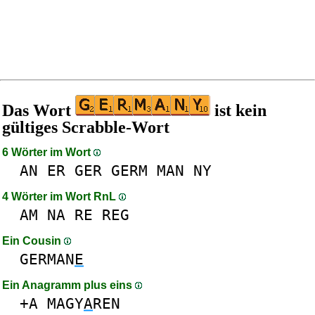
Das Wort
ist kein
gültiges Scrabble-Wort
6 Wörter im Wort
AN
ER
GER
GERM
MAN
NY
4 Wörter im Wort RnL
AM
NA
RE
REG
Ein Cousin
GERMAN
E
Ein Anagramm plus eins
+A
MAGY
A
REN