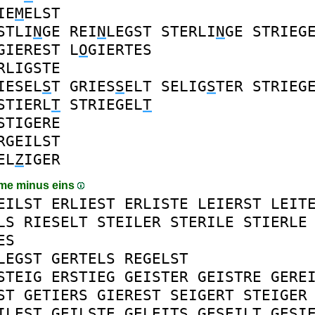
IE
M
ELST
STLI
N
GE
REI
N
LEGST
STERLI
N
GE
STRIEG
GIEREST
L
O
GIERTES
RLIGSTE
IESEL
S
T
GRIES
S
ELT
SELIG
S
TER
STRIEG
STIERL
T
STRIEGEL
T
STIGERE
RGEILST
EL
Z
IGER
me minus eins
EILST
ERLIEST
ERLISTE
LEIERST
LEIT
LS
RIESELT
STEILER
STERILE
STIERLE
ES
LEGST
GERTELS
REGELST
STEIG
ERSTIEG
GEISTER
GEISTRE
GERE
ST
GETIERS
GIEREST
SEIGERT
STEIGER
ILEST
GEILSTE
GELEITS
GESEILT
GESI