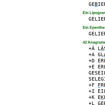
GE
B
IE
Ein Lipogr
GELIE
Ein Epenthe
GELIE
42 Anagram
+Ä
L
Ä
+A
GL
+D
ER
+E
ER
GESEI
SELEG
+F
F
R
+I
EI
+K
E
K
+L
GE