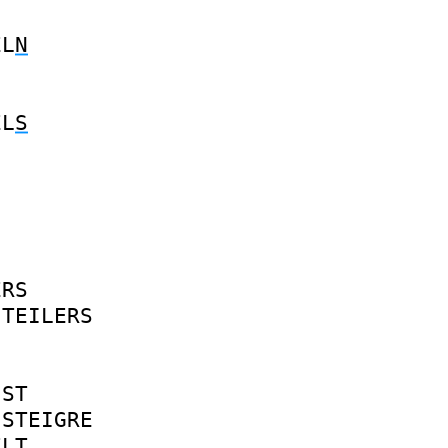
EL
N
EL
S
ERS
TEILERS
IST
STEIGRE
ELT