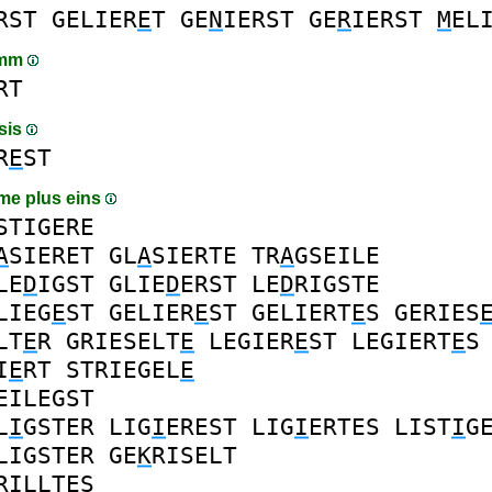
RST
GELIER
E
T
GE
N
IERST
GE
R
IERST
M
EL
amm
RT
sis
R
E
ST
me plus eins
STIGERE
A
SIERET
GL
A
SIERTE
TR
A
GSEILE
LE
D
IGST
GLIE
D
ERST
LE
D
RIGSTE
LIEG
E
ST
GELIER
E
ST
GELIERT
E
S
GERIES
LT
E
R
GRIESELT
E
LEGIER
E
ST
LEGIERT
E
S
I
E
RT
STRIEGEL
E
EILEGST
L
I
GSTER
LIG
I
EREST
LIG
I
ERTES
LIST
I
G
LIGSTER
GE
K
RISELT
RIL
L
TES