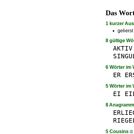
Das Wor
1 kurzer Au
geliers
8 gültige Wö
AKTIV
SINGU
6 Wörter im
ER
ER
5 Wörter im
EI
EI
8 Anagram
ERLIE
RIEGE
5 Cousins