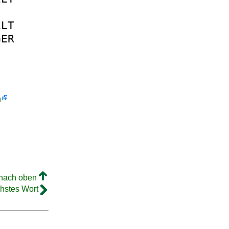
ELT
GER
h
 nach oben
hstes Wort