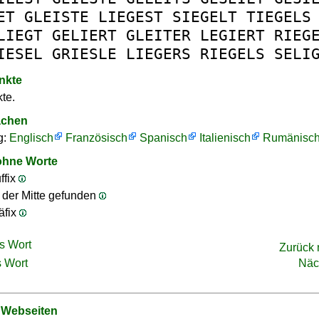
ET
GLEISTE
LIEGEST
SIEGELT
TIEGELS
LIEGT
GELIERT
GLEITER
LEGIERT
RIEG
IESEL
GRIESLE
LIEGERS
RIEGELS
SELI
nkte
te.
achen
g:
Englisch
Französisch
Spanisch
Italienisch
Rumänisc
ohne Worte
ffix
n der Mitte gefunden
äfix
s Wort
Zurück
 Wort
Näc
 Webseiten