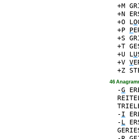
+M
GR
+N
ER
+O
L
O
+P
P
E
+S
GR
+T
GE
+U
L
U
+V
V
E
+Z
ST
46 Anagram
-
G
ER
REITE
TRIEL
-
I
ER
-
L
ER
GERIE
-
R
GE