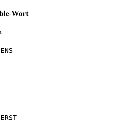
bble-Wort
n.
SENS
IERST