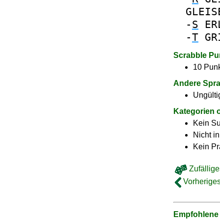
GLEIS
-
S
ER
-
T
GR
Scrabble Pu
10 Punk
Andere Spr
Ungülti
Kategorien 
Kein Su
Nicht i
Kein Pr
Zufällige
Vorheriges
Empfohlene