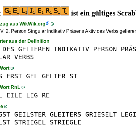
t
ist ein gültiges Scra
szug aus
WikWik.org
t V. 2. Person Singular Indikativ Präsens Aktiv des Verbs geliere
rter aus der Definition
DES
GELIEREN
INDIKATIV
PERSON
PRÄ
LAR
VERBS
 Wort
S
ERST
GEL
GELIER
ST
 Wort RnL
L
EILE
LEG
RE
me
GST
GEILSTER
GLEITERS
GRIESELT
LEG
LST
STRIEGEL
STRIEGLE