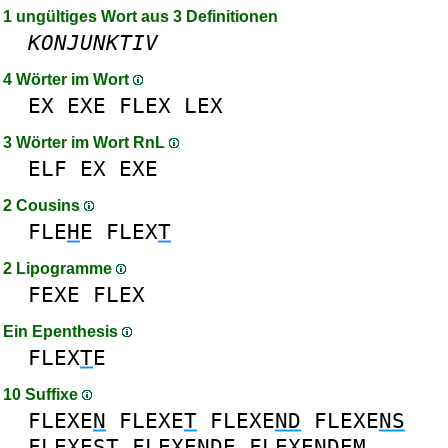
1 ungültiges Wort aus 3 Definitionen
KONJUNKTIV
4 Wörter im Wort
EX
EXE
FLEX
LEX
3 Wörter im Wort RnL
ELF
EX
EXE
2 Cousins
FLE
H
E
FLEX
T
2 Lipogramme
FEXE
FLEX
Ein Epenthesis
FLEX
T
E
10 Suffixe
FLEXE
N
FLEXE
T
FLEXE
ND
FLEXE
NS
FLEXE
ST
FLEXE
NDE
FLEXE
NDEM