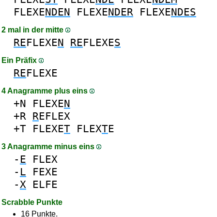
FLEXE
NDEN
FLEXE
NDER
FLEXE
NDES
2 mal in der mitte
RE
FLEXE
N
RE
FLEXE
S
Ein Präfix
RE
FLEXE
4 Anagramme plus eins
+N
FLEXE
N
+R
R
EFLEX
+T
FLEXE
T
FLEX
T
E
3 Anagramme minus eins
-
E
FLEX
-
L
FEXE
-
X
ELFE
Scrabble Punkte
16 Punkte.