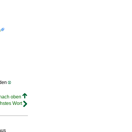
h
rden
 nach oben
hstes Wort
aus