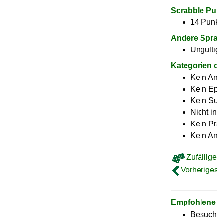
Scrabble Pu
14 Punk
Andere Spr
Ungülti
Kategorien 
Kein A
Kein E
Kein Su
Nicht i
Kein Pr
Kein An
Zufällige
Vorheriges
Empfohlene
Besuch