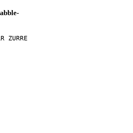
rabble-
RR
ZURRE