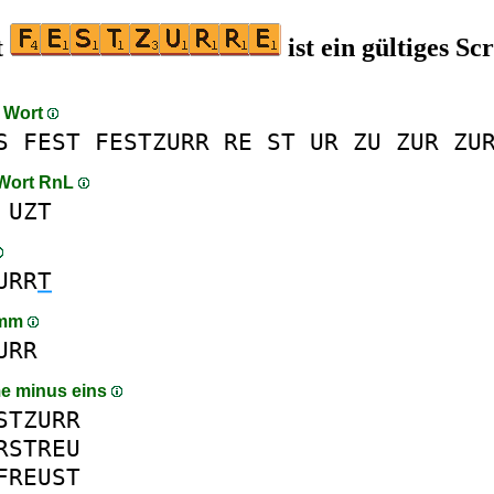
t
ist ein gültiges Sc
m Wort
S
FEST
FESTZURR
RE
ST
UR
ZU
ZUR
ZU
 Wort RnL
UZT
URR
T
amm
URR
e minus eins
STZURR
RSTREU
FREUST