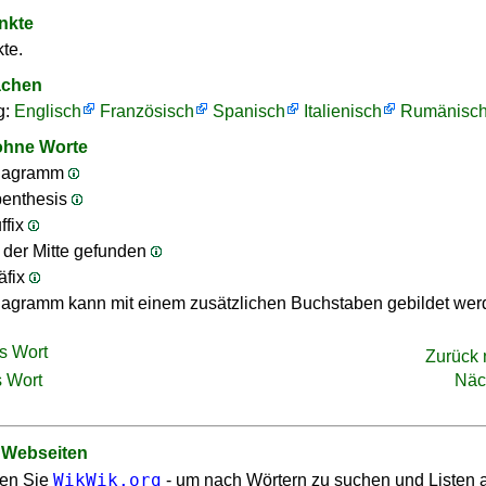
nkte
te.
achen
g:
Englisch
Französisch
Spanisch
Italienisch
Rumänisc
ohne Worte
nagramm
penthesis
ffix
n der Mitte gefunden
äfix
agramm kann mit einem zusätzlichen Buchstaben gebildet we
s Wort
Zurück
 Wort
Näc
 Webseiten
WikWik.org
en Sie
- um nach Wörtern zu suchen und Listen 