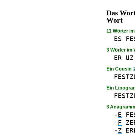
Das Wor
Wort
11 Wörter i
ES
FE
3 Wörter im
ER
UZ
Ein Cousin
FESTZ
Ein Lipogr
FESTZ
3 Anagramm
-
E
FE
-
F
ZE
-
Z
ER