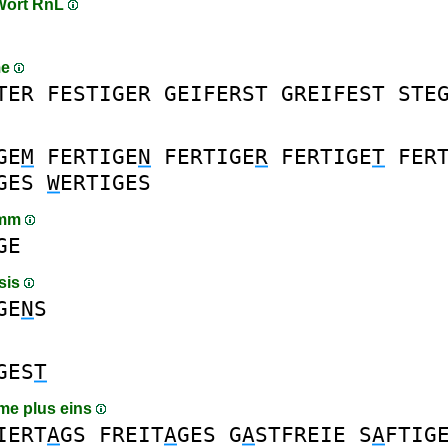
 Wort RnL
me
TER
FESTIGER
GEIFERST
GREIFEST
STE
GE
M
FERTIGE
N
FERTIGE
R
FERTIGE
T
FER
GES
W
ERTIGES
amm
GE
sis
GE
N
S
GES
T
me plus eins
IERT
A
GS
FREIT
A
GES
G
A
STFREIE
S
A
FTIG