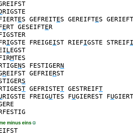
GREIFST
D
RIGSTE
FIERT
E
S
GEFREIT
E
S
GEREIFT
E
S
GERIEF
F
E
RT
GESEIFT
E
R
FIGSTER
FR
I
GSTE
FREIGE
I
ST
RIEF
I
GSTE
STREIF
EI
L
EGST
FIR
M
TES
RTIGE
N
S
FESTIGER
N
G
R
EIFST
GEFRIE
R
ST
STIGER
S
RTIGES
T
GEFRISTE
T
GESTREIF
T
U
RIGSTE
FREIG
U
TES
F
U
GIEREST
F
U
GIER
GERE
RFESTIG
me minus eins
EIFST