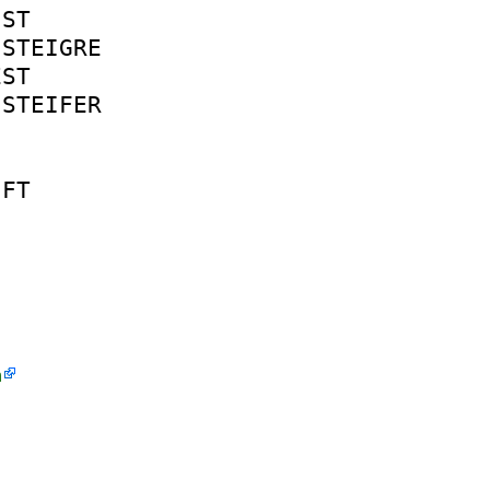
IST
STEIGRE
EST
STEIFER
IFT
h