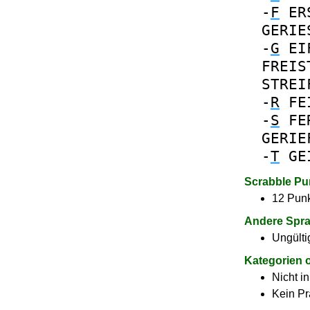
-
F
ER
GERIE
-
G
EI
FREIS
STREI
-
R
FE
-
S
FE
GERIE
-
T
GE
Scrabble Pu
12 Punk
Andere Spr
Ungülti
Kategorien 
Nicht i
Kein Pr