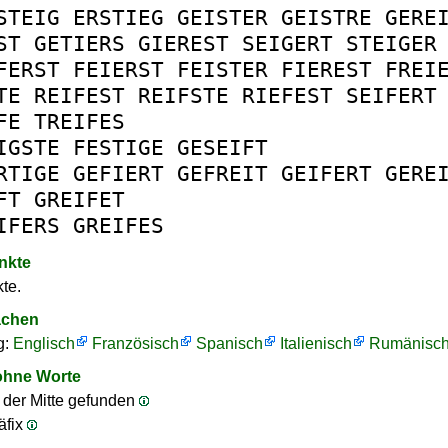
STEIG
ERSTIEG
GEISTER
GEISTRE
GERE
ST
GETIERS
GIEREST
SEIGERT
STEIGER
FERST
FEIERST
FEISTER
FIEREST
FREI
TE
REIFEST
REIFSTE
RIEFEST
SEIFERT
FE
TREIFES
IGSTE
FESTIGE
GESEIFT
RTIGE
GEFIERT
GEFREIT
GEIFERT
GERE
FT
GREIFET
IFERS
GREIFES
nkte
te.
achen
g:
Englisch
Französisch
Spanisch
Italienisch
Rumänisc
ohne Worte
n der Mitte gefunden
äfix