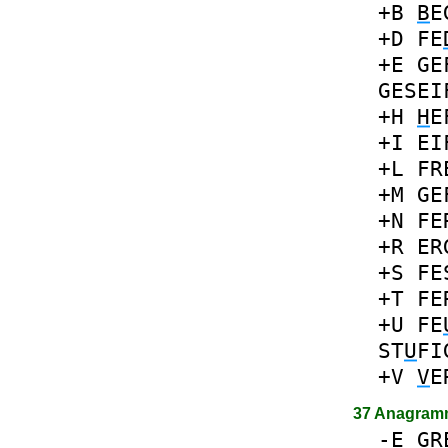
+B
B
E
+D
FE
+E
GE
GESEI
+H
H
E
+I
EI
+L
FR
+M
GE
+N
FE
+R
ER
+S
FE
+T
FE
+U
FE
ST
U
FI
+V
V
E
37 Anagram
-
E
GR