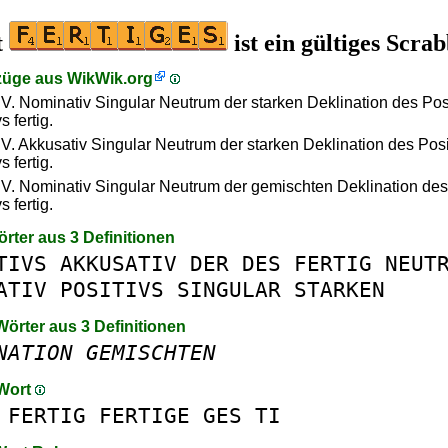
t
ist ein gültiges Scra
züge aus
WikWik.org
s V. Nominativ Singular Neutrum der starken Deklination des Pos
s fertig.
s V. Akkusativ Singular Neutrum der starken Deklination des Posi
s fertig.
s V. Nominativ Singular Neutrum der gemischten Deklination des
s fertig.
örter aus 3 Definitionen
TIVS
AKKUSATIV
DER
DES
FERTIG
NEUT
ATIV
POSITIVS
SINGULAR
STARKEN
Wörter aus 3 Definitionen
NATION
GEMISCHTEN
 Wort
FERTIG
FERTIGE
GES
TI