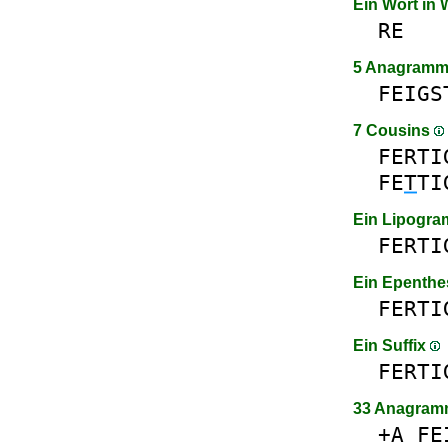
Ein Wort in
RE
5 Anagram
FEIGS
7 Cousins
FERTI
FE
T
TI
Ein Lipogr
FERTI
Ein Epenthe
FERTI
Ein Suffix
FERTI
33 Anagram
+A
FE