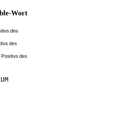
bble-Wort
itivs des
tivs des
 Positivs des
RUM