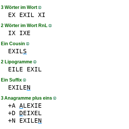
3 Wörter im Wort
EX
EXIL
XI
2 Wörter im Wort RnL
IX
IXE
Ein Cousin
EXIL
S
2 Lipogramme
EILE
EXIL
Ein Suffix
EXILE
N
3 Anagramme plus eins
+A
A
LEXIE
+D
D
EIXEL
+N
EXILE
N