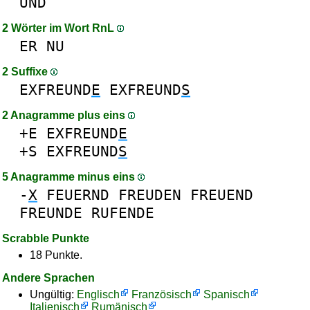
UND
2 Wörter im Wort RnL
ER
NU
2 Suffixe
EXFREUND
E
EXFREUND
S
2 Anagramme plus eins
+E
EXFREUND
E
+S
EXFREUND
S
5 Anagramme minus eins
-
X
FEUERND
FREUDEN
FREUEND
FREUNDE
RUFENDE
Scrabble Punkte
18 Punkte.
Andere Sprachen
Ungültig:
Englisch
Französisch
Spanisch
Italienisch
Rumänisch