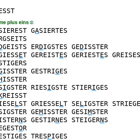
ESST
me plus eins
SIEREST
G
A
SIERTES
RGSEITS
D
GEISTS
ER
D
IGSTES
GE
D
ISSTER
GIESS
E
T
GEREIST
E
S
GERIEST
E
S
GREISE
STIGERS
G
ISSTER
GESTRI
G
ES
H
ISSTER
S
I
GSTER
RIES
I
GSTE
STIER
I
GES
K
REISST
IESE
L
ST
GRIESSE
L
T
SE
L
IGSTER
STRIEG
SIGSTER
GE
M
ISSTER
GESI
M
STER
ISTER
N
S
GESTIR
N
ES
STEIGER
N
S
EGEST
O
R
ESTIGES
TRES
P
IGES