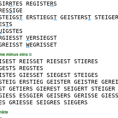
SIR
R
TES
REGISTE
R
S
RES
S
IGE
STEIGS
T
ERSTIEGS
T
GEISTERS
T
STEIGE
ES
T
S
U
IGSTES
RGIESST
V
ERSIEGST
GREISST
W
EGRISSET
me minus eins
ISEST
REISSET
RIESEST
STIERES
GESTS
REGSTES
ISTES
GIESSET
SIEGEST
STEIGES
STEIG
ERSTIEG
GEISTER
GEISTRE
GERE
ST
GETIERS
GIEREST
SEIGERT
STEIGER
GIESS
ESSGIER
GEISERS
GERISSE
GIES
ES
GRIESSE
SEIGRES
SIEGERS
nkte