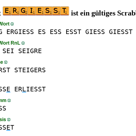
t
ist ein gültiges Scra
 Wort
G
ERGIESS
ES
ESS
ESST
GIESS
GIESST
 Wort RnL
SEI
SEIGRE
me
RST
STEIGERS
SS
E
ER
L
IESST
amm
SS
sis
SS
E
T