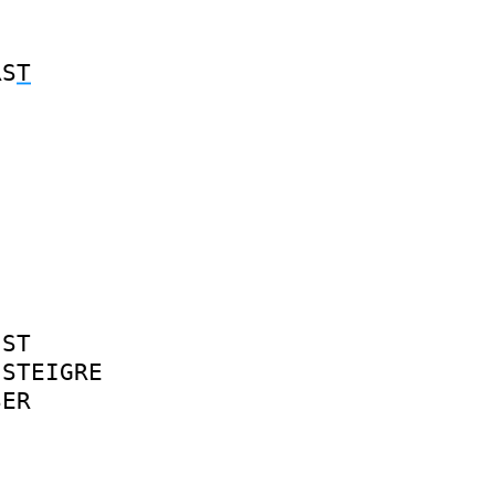
RS
T
IST
STEIGRE
SER