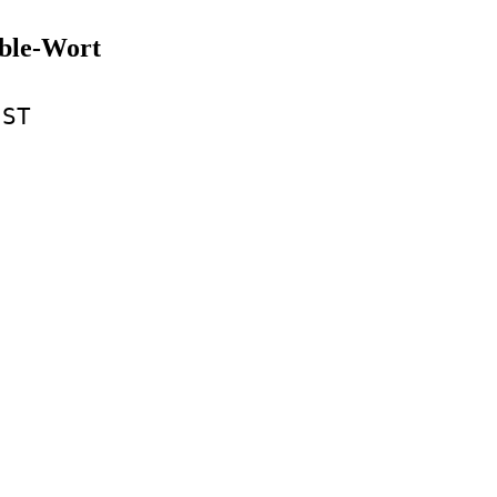
bble-Wort
ST