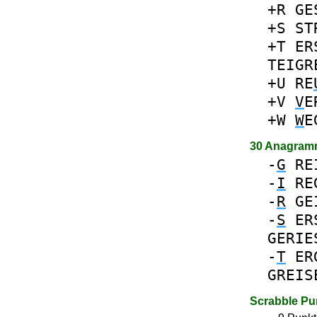
+R
GE
+S
ST
+T
ER
TEIGR
+U
RE
+V
V
E
+W
W
E
30 Anagram
-
G
RE
-
I
RE
-
R
GE
-
S
ER
GERIE
-
T
ER
GREIS
Scrabble Pu