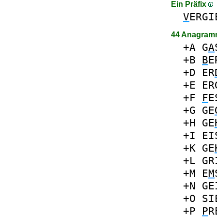
Ein Präfix
V
ERGI
44 Anagram
+A
G
A
+B
B
E
+D
ER
+E
ER
+F
F
E
+G
GE
+H
GE
+I
EI
+K
GE
+L
GR
+M
E
M
+N
GE
+O
SI
+P
P
R