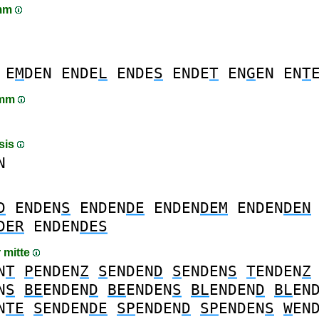
amm
E
M
DEN
ENDE
L
ENDE
S
ENDE
T
EN
G
EN
EN
T
amm
sis
N
D
ENDEN
S
ENDEN
DE
ENDEN
DEM
ENDEN
DEN
DER
ENDEN
DES
r mitte
N
T
P
ENDEN
Z
S
ENDEN
D
S
ENDEN
S
T
ENDEN
Z
N
S
BE
ENDEN
D
BE
ENDEN
S
BL
ENDEN
D
BL
EN
N
TE
S
ENDEN
DE
SP
ENDEN
D
SP
ENDEN
S
W
EN