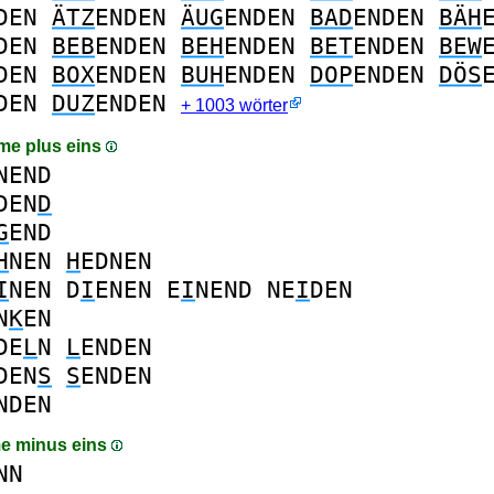
DEN
ÄTZ
ENDEN
ÄUG
ENDEN
BAD
ENDEN
BÄH
DEN
BEB
ENDEN
BEH
ENDEN
BET
ENDEN
BEW
DEN
BOX
ENDEN
BUH
ENDEN
DOP
ENDEN
DÖS
DEN
DUZ
ENDEN
+ 1003 wörter
me plus eins
NEND
DEN
D
G
END
H
NEN
H
EDNEN
I
NEN
D
I
ENEN
E
I
NEND
NE
I
DEN
N
K
EN
DE
L
N
L
ENDEN
DEN
S
S
ENDEN
NDEN
e minus eins
NN