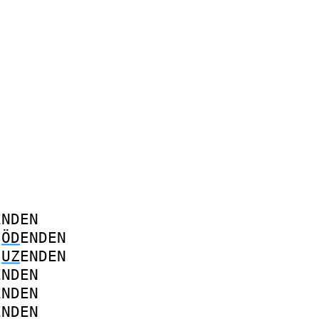
ENDEN
ÖD
ENDEN
UZ
ENDEN
ENDEN
ENDEN
ENDEN