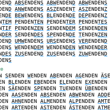
DEN
D
ABS
ENDEN
S
ABW
ENDEN
D
ABW
ENDEN
S
DEN
D
ANW
ENDEN
S
ASZ
ENDEN
T
ASZ
ENDEN
Z
EN
DE
BEW
ENDEN
S
BL
ENDEN
DE
DEP
ENDEN
Z
N
TEM
P
ENDEN
TEN
P
ENDEN
TER
P
ENDEN
TES
N
TIF
P
ENDEN
ZEN
S
ENDEN
DEM
S
ENDEN
DEN
N
DER
S
ENDEN
DES
SP
ENDEN
DE
T
ENDEN
ZEN
DEN
D
UMW
ENDEN
S
URS
ENDEN
S
VER
ENDEN
D
DEN
S
W
ENDEN
DEM
W
ENDEN
DEN
W
ENDEN
DER
N
DES
ZUS
ENDEN
D
ZUS
ENDEN
S
ZUW
ENDEN
D
DEN
S
e
N
S
ENDEN
W
ENDEN
AB
ENDEN
AG
ENDEN
ÄS
EN
BL
ENDEN
EB
ENDEN
EL
ENDEN
EX
ENDEN
EN
SÄ
ENDEN
SP
ENDEN
TU
ENDEN
ÜB
ENDEN
DEN
AAS
ENDEN
ABS
ENDEN
ABW
ENDEN
ADD
DEN
AHN
ENDEN
ALM
ENDEN
ALP
ENDEN
AMT
DEN
ART
ENDEN
AST
ENDEN
ÄST
ENDEN
ATM