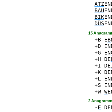
ATZ
EN
BAU
EN
BIK
EN
DÜS
EN
15 Anagram
+B
E
B
+D
EN
+G
EN
+H
DE
+I
DE
+K
DE
+L
EN
+S
EN
+W
W
E
2 Anagramm
-
E
DE