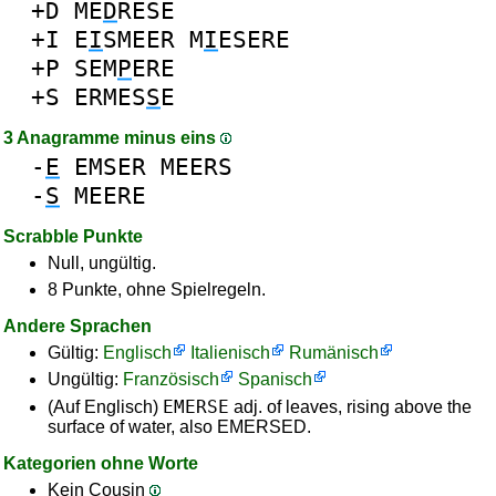
+D
ME
D
RESE
+I
E
I
SMEER
M
I
ESERE
+P
SEM
P
ERE
+S
ERMES
S
E
3 Anagramme minus eins
-
E
EMSER
MEERS
-
S
MEERE
Scrabble Punkte
Null, ungültig.
8 Punkte, ohne Spielregeln.
Andere Sprachen
Gültig:
Englisch
Italienisch
Rumänisch
Ungültig:
Französisch
Spanisch
EMERSE
(Auf Englisch)
adj. of leaves, rising above the
surface of water, also EMERSED.
Kategorien ohne Worte
Kein Cousin