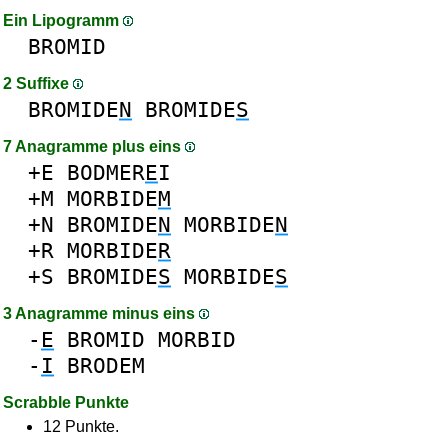
Ein Lipogramm
BROMID
2 Suffixe
BROMIDE
N
BROMIDE
S
7 Anagramme plus eins
+E
BODMER
E
I
+M
MORBIDE
M
+N
BROMIDE
N
MORBIDE
N
+R
MORBIDE
R
+S
BROMIDE
S
MORBIDE
S
3 Anagramme minus eins
-
E
BROMID
MORBID
-
I
BRODEM
Scrabble Punkte
12 Punkte.