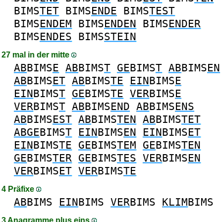
BIMS
TET
BIMS
ENDE
BIMS
TEST
BIMS
ENDEM
BIMS
ENDEN
BIMS
ENDER
BIMS
ENDES
BIMS
STEIN
27 mal in der mitte
AB
BIMS
E
AB
BIMS
T
GE
BIMS
T
AB
BIMS
EN
AB
BIMS
ET
AB
BIMS
TE
EIN
BIMS
E
EIN
BIMS
T
GE
BIMS
TE
VER
BIMS
E
VER
BIMS
T
AB
BIMS
END
AB
BIMS
ENS
AB
BIMS
EST
AB
BIMS
TEN
AB
BIMS
TET
ABGE
BIMS
T
EIN
BIMS
EN
EIN
BIMS
ET
EIN
BIMS
TE
GE
BIMS
TEM
GE
BIMS
TEN
GE
BIMS
TER
GE
BIMS
TES
VER
BIMS
EN
VER
BIMS
ET
VER
BIMS
TE
4 Präfixe
AB
BIMS
EIN
BIMS
VER
BIMS
KLIM
BIMS
3 Anagramme plus eins