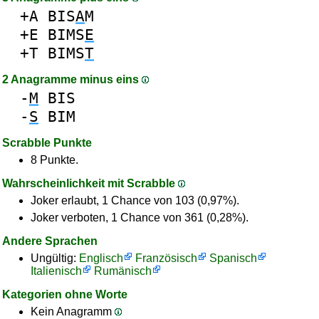
+A
BIS
A
M
+E
BIMS
E
+T
BIMS
T
2 Anagramme minus eins
-
M
BIS
-
S
BIM
Scrabble Punkte
8 Punkte.
Wahrscheinlichkeit mit Scrabble
Joker erlaubt, 1 Chance von 103 (0,97%).
Joker verboten, 1 Chance von 361 (0,28%).
Andere Sprachen
Ungültig:
Englisch
Französisch
Spanisch
Italienisch
Rumänisch
Kategorien ohne Worte
Kein Anagramm