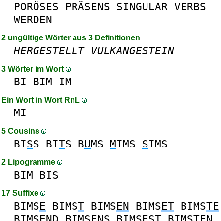
PORÖSES
PRÄSENS
SINGULAR
VERBS
WERDEN
2 ungültige Wörter aus 3 Definitionen
HERGESTELLT
VULKANGESTEIN
3 Wörter im Wort
BI
BIM
IM
Ein Wort in Wort RnL
MI
5 Cousins
BI
S
S
BI
T
S
B
U
MS
M
IMS
S
IMS
2 Lipogramme
BIM
BIS
17 Suffixe
BIMS
E
BIMS
T
BIMS
EN
BIMS
ET
BIMS
TE
BIMS
END
BIMS
ENS
BIMS
EST
BIMS
TEN