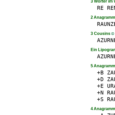
3 Wörter im
RE
RE
2 Anagram
RAUNZ
3 Cousins
AZURN
Ein Lipogr
AZURN
5 Anagramm
+B
ZA
+D
ZA
+E
UR
+N
RA
+S
RA
4 Anagramm