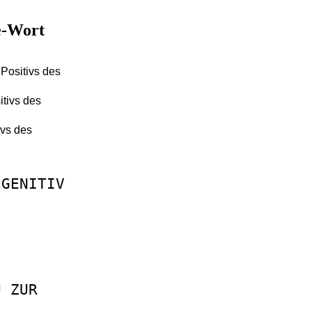
le-Wort
Positivs des
itivs des
ivs des
GENITIV
U
ZUR