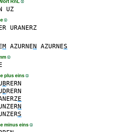
 Wort RnL
N
UZ
me
ER
URANERZ
E
M
AZURNE
N
AZURNE
S
amm
E
e plus eins
U
B
RERN
U
D
RERN
ANERZ
E
UNZER
N
UNZER
S
e minus eins