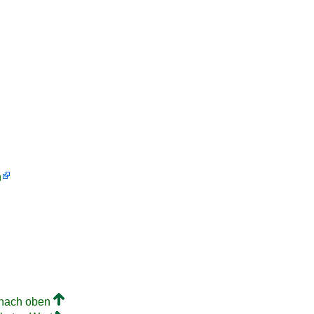
h
 nach oben