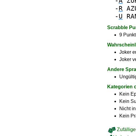
-
A
ZU
-
R
AZ
-
U
RA
Scrabble Pu
9 Punkt
Wahrscheinl
Joker e
Joker v
Andere Spr
Ungülti
Kategorien 
Kein E
Kein Su
Nicht i
Kein Pr
Zufällige