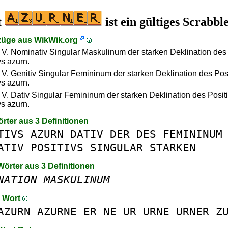
t
ist ein gültiges Scrabb
züge aus
WikWik.org
 V. Nominativ Singular Maskulinum der starken Deklination des 
vs azurn.
 V. Genitiv Singular Femininum der starken Deklination des Pos
vs azurn.
 V. Dativ Singular Femininum der starken Deklination des Posit
vs azurn.
örter aus 3 Definitionen
TIVS
AZURN
DATIV
DER
DES
FEMININUM
ATIV
POSITIVS
SINGULAR
STARKEN
Wörter aus 3 Definitionen
NATION
MASKULINUM
m Wort
AZURN
AZURNE
ER
NE
UR
URNE
URNER
Z