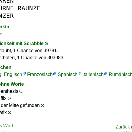
RREN
URNE
RAUNZE
NZER
nkte
e.
ichkeit mit Scrabble
rlaubt, 1 Chance von 39781.
erboten, 1 Chance von 303983.
achen
g:
Englisch
Französisch
Spanisch
Italienisch
Rumänisc
ohne Worte
penthesis
ffix
n der Mitte gefunden
äfix
s Wort
Zurück