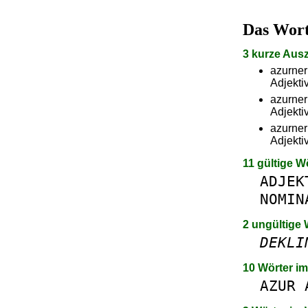
Das Wor
3 kurze Aus
azurner
Adjekti
azurner
Adjekti
azurner
Adjekti
11 gültige W
ADJEK
NOMIN
2 ungültige 
DEKLI
10 Wörter i
AZUR