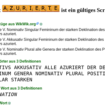
t
ist ein gültiges Sc
züge aus
WikWik.org
te V. Nominativ Singular Femininum der starken Deklination des
s azuriert.
te V. Akkusativ Singular Femininum der starken Deklination des 
s azuriert.
te V. Nominativ Plural alle Genera der starken Deklination des P
s azuriert.
örter aus 3 Definitionen
TIVS
AKKUSATIV
ALLE
AZURIERT
DER
D
INUM
GENERA
NOMINATIV
PLURAL
POSIT
LAR
STARKEN
 Wort aus 3 Definitionen
NATION
 Wort