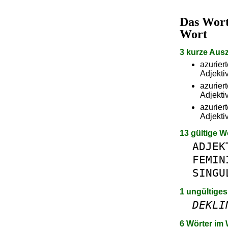
Das Wor
Wort
3 kurze Aus
azurier
Adjektiv
azurier
Adjektiv
azurier
Adjektiv
13 gültige W
ADJEK
FEMIN
SINGU
1 ungültiges
DEKLI
6 Wörter im