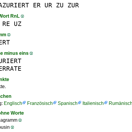
AZURIERT
ER
UR
ZU
ZUR
 Wort RnL
RE
UZ
amm
ERT
e minus eins
URIERT
ERRATE
nkte
te.
achen
g:
Englisch
Französisch
Spanisch
Italienisch
Rumänisc
ohne Worte
nagramm
ousin