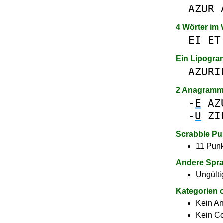
AZUR
4 Wörter im
EI
ET
Ein Lipogr
AZURI
2 Anagramm
-
E
AZ
-
U
ZI
Scrabble Pu
11 Punk
Andere Spr
Ungülti
Kategorien 
Kein A
Kein C